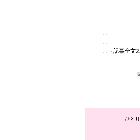
…

…

ひと月