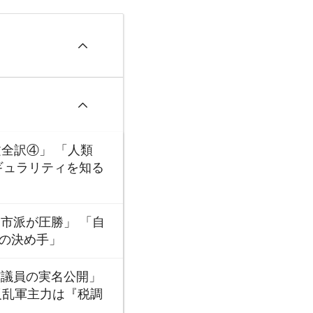
文全訳④」 「人類
ギュラリティを知る
高市派が圧勝」 「自
勝の決め手」
核議員の実名公開」
反乱軍主力は『税調