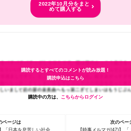
2022年10月分をまと
めて購入する
購読するとすべてのコメントが読み放題！
購読申込はこちら
購読中の方は、
こちらからログイン
のページは
次のペー
)】「日本を息苦しい社会
【時事メルマガ(47)】 