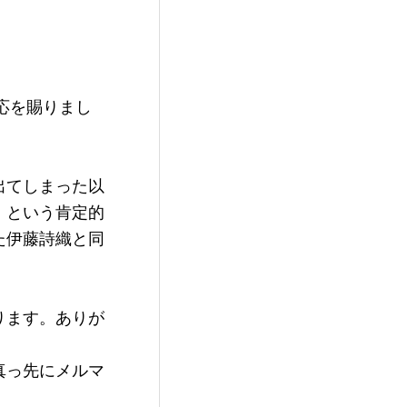
応を賜りまし
出てしまった以
」という肯定的
た伊藤詩織と同
ります。ありが
真っ先にメルマ