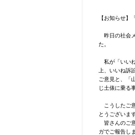
【お知らせ】「
　昨日の社会メ
た。

　私が「いい
上、いいね訴
ご意見と、「
じ土俵に乗る
　こうしたご
とうございます
　皆さんのご
ガでご報告しま