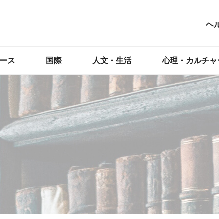
ヘ
ース
国際
人文・生活
心理・カルチャ