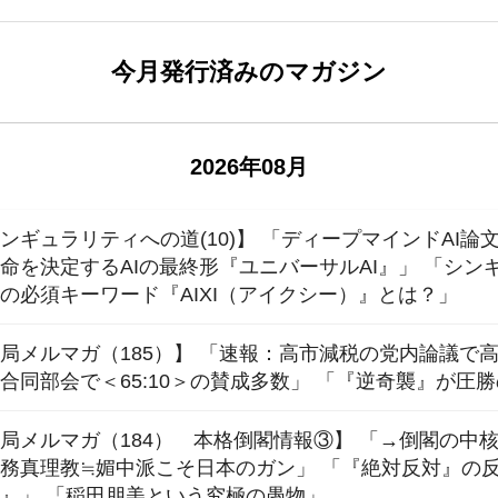
今月発行済みのマガジン
2026年08月
ンギュラリティへの道(10)】 「ディープマインドAI論
命を決定するAIの最終形『ユニバーサルAI』」 「シン
の必須キーワード『AIXI（アイクシー）』とは？」
局メルマガ（185）】 「速報：高市減税の党内論議で
合同部会で＜65:10＞の賛成多数」 「『逆奇襲』が圧
局メルマガ（184） 本格倒閣情報③】 「→倒閣の中
務真理教≒媚中派こそ日本のガン」 「『絶対反対』の
』」 「稲田朋美という究極の愚物」