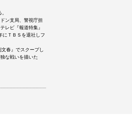
る。
ンドン支局、警視庁担
Sテレビ『報道特集』
6年にＴＢＳを退社しフ
刊文春』でスクープし
孤独な戦いを描いた