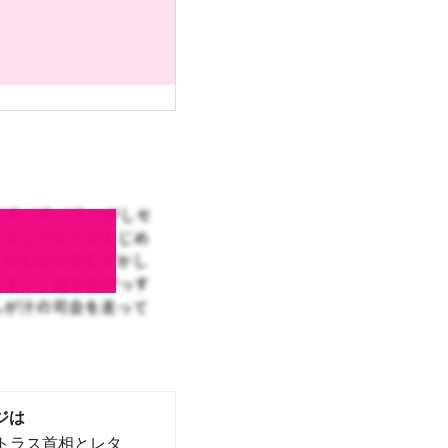
ジは
「トラス首相とレタ