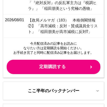
「『絶対反対』の反乱軍主力は『税調ヒ
ラ』」 「稲田朋美という究極の愚物」
2026/08/01
【政局メルマガ（183） 本格倒閣情報
②】 「高市減税：反対・賛成議員全リス
ト」 「稲田朋美が高市減税に反対⁉」
今月配信済みの記事をお読みに
なりたい方は定期購読を開始ください。
お手続き完了と同時に配信済み
記事をお届けします。
定期購読する
ここ半年のバックナンバー