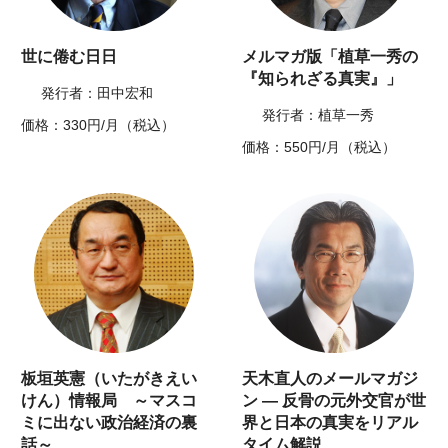
世に倦む日日
メルマガ版「植草一秀の
『知られざる真実』」
発行者：田中宏和
発行者：植草一秀
価格：330円/月（税込）
価格：550円/月（税込）
板垣英憲（いたがきえい
天木直人のメールマガジ
けん）情報局 ～マスコ
ン ― 反骨の元外交官が世
ミに出ない政治経済の裏
界と日本の真実をリアル
話～
タイム解説