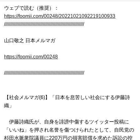
ウェブで読む（推奨）：
https://foomii.com/00248/20221021092219100933

////////////////////////////////////////////////////////////////

山口敬之 日本メルマガ

https://foomii.com/00248
////////////////////////////////////////////////////////////////

【社会メルマガ(6)】「日本を息苦しい社会にする伊藤詩
織」

　伊藤詩織氏が、自身を誹謗中傷するツイッター投稿に
「いいね」を押され名誉を傷つけられたとして、自民党の
杉田水脈衆院議員に220万円の損害賠償を求めた訴訟の控