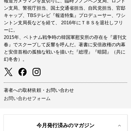
報道カメラマンを皮切りに、臨時プノンペン支局、ロンド
ン支局、警視庁担当、国土交通省担当、自民党担当、官邸
キャップ、TBSテレビ『報道特集』プロデューサー、ワシ
ントン支局長などを経て、 2016年にＴＢＳを退社しフリ
ーに。
2015年、ベトナム戦争時の韓国軍慰安所の存在を『週刊文
春』でスクープして反響を呼んだ。著書に安倍政権の内幕
と安倍首相の孤独な戦いを描いた『総理』『暗闘』（共に
幻冬舎）。
著者への取材依頼・お問い合わせ
お問い合わせフォーム
今月発行済みのマガジン