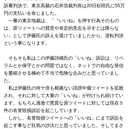
訴審判決で、東京高裁の石井浩裁判長は20日杉田氏に55万
円の支払いを命じました。

　一審の東京地裁は、「『いいね』を押す行為そのもの
は、原ツィートへの賛意や肯定的意志を示すとは限らな
い」として伊藤氏の訴えを退けていましたから、逆転判決
という事になります。

　そもそも私はこの伊藤詩織氏の「いいね」訴訟は、リベ
ラルとか保守とかの問題ではなく、ネットでの自由な発信
を萎縮させる極めて不当で危険な企みだと思っていまし
た。

　私は伊藤氏の何十倍も根拠ない誹謗中傷ツイートを拡散
され、それに対して大量の「いいね」が付けられ続けてい
ます。もちろん過激で悪質な原ツイートに対しては現在５
件の名誉毀損訴訟を起こしています。

　しかし、名誉毀損ツイートへの「いいね」にまで訴訟を
起こす事など狂気の沙汰だと思っていました。そしてまさ