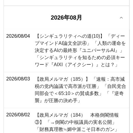
2026年08月
2026/08/04
【シンギュラリティへの道(10)】 「ディー
プマインドAI論文全訳④」 「人類の運命を
決定するAIの最終形『ユニバーサルAI』」
「シンギュラリティを知るための必須キー
ワード『AIXI（アイクシー）』とは？」
2026/08/03
【政局メルマガ（185）】 「速報：高市減
税の党内論議で高市派が圧勝」 「自民党合
同部会で＜65:10＞の賛成多数」 「『逆奇
襲』が圧勝の決め手」
2026/08/02
【政局メルマガ（184） 本格倒閣情報
③】 「→倒閣の中核議員の実名公開」
「財務真理教≒媚中派こそ日本のガン」