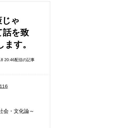
策じゃ
て話を致
します。
）
/18 20:46配信の記事
2116
会・文化論～
