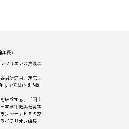
編集長）
学レジリエンス実践ユ
科客員研究員、東京工
18年まで安倍内閣内閣
済を破壊する」「国土
。日本学術振興会賞等
道ランナー」ＫＢＳ京
クライテリオン編集