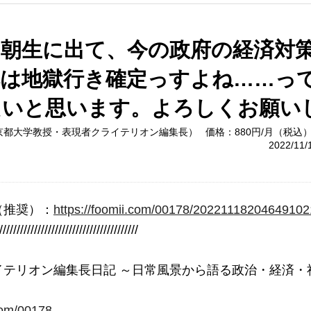
、朝生に出て、今の政府の経済対
本は地獄行き確定っすよね……っ
たいと思います。よろしくお願い
京都大学教授・表現者クライテリオン編集長）
価格：880円/月（税込
2022/11
（推奨）：
https://foomii.com/00178/2022111820464910
////////////////////////////////////////

テリオン編集長日記 ～日常風景から語る政治・経済・社
.com/00178