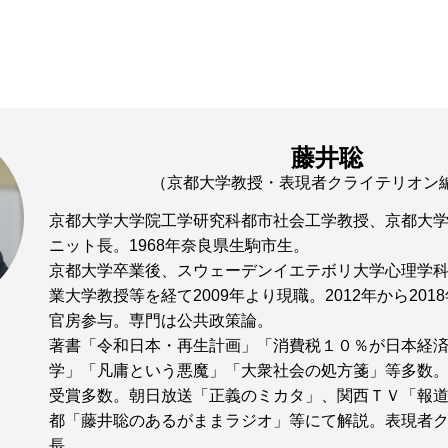
藤井聡
（京都大学教授・表現者クライテリオン
京都大学大学院工学研究科都市社会工学教授、京都大
ニット長。1968年奈良県生駒市生。
京都大学卒業後、スウェーデンイエテボリ大学心理学
業大学教授等を経て2009年より現職。2012年から20
官房参与。専門は公共政策論。
著書「令和日本・再生計画」「消費税１０％が日本経
学」「凡庸という悪魔」「大衆社会の処方箋」等多数
受賞多数。朝日放送「正義のミカタ」、関西ＴＶ「報
都「藤井聡のあるがままラジオ」等にて解説。表現者
長。