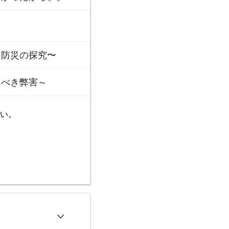
防災の探究〜
るべき弊害～
い。