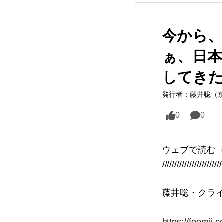
今から
ぁ、日
してき
発行者：藤井聡（
0
0
ウェブで読む
////////////////////////
藤井聡・クライ
https://foomii