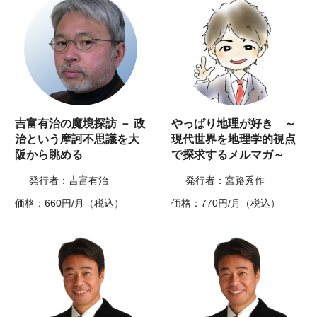
吉富有治の魔境探訪 － 政
やっぱり地理が好き ～
治という摩訶不思議を大
現代世界を地理学的視点
阪から眺める
で探求するメルマガ～
発行者：吉富有治
発行者：宮路秀作
価格：660円/月（税込）
価格：770円/月（税込）