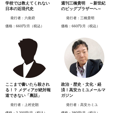
学校では教えてくれない
週刊三橋貴明 ～新世紀
日本の近現代史
のビッグブラザーへ～
発行者：六衛府
発行者：三橋貴明
価格：660円/月（税込）
価格：660円/月（税込）
ここまで書いたら殺され
政治・歴史・文化・経
る！？ メディアが絶対報
済！高安カミユメールマ
道できない「裏話」
ガジン
発行者：上村史朗
発行者：高安カミユ
価格：2,200円/月（税込）
価格：380円/月（税込）