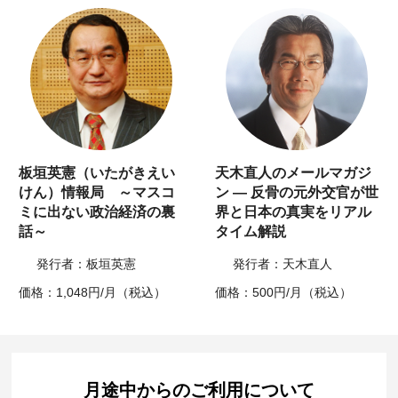
板垣英憲（いたがきえい
天木直人のメールマガジ
けん）情報局 ～マスコ
ン ― 反骨の元外交官が世
ミに出ない政治経済の裏
界と日本の真実をリアル
話～
タイム解説
発行者：板垣英憲
発行者：天木直人
価格：1,048円/月（税込）
価格：500円/月（税込）
月途中からのご利用について