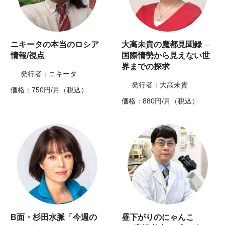
ニキータの本当のロシア
大高未貴の魔都見聞録 ─
情報/視点
国際情勢から見えない世
界までの探求
発行者：ニキータ
発行者：大高未貴
価格：750円/月（税込）
価格：880円/月（税込）
B面・杉田水脈「今週の
昼下がりのにゃんこ