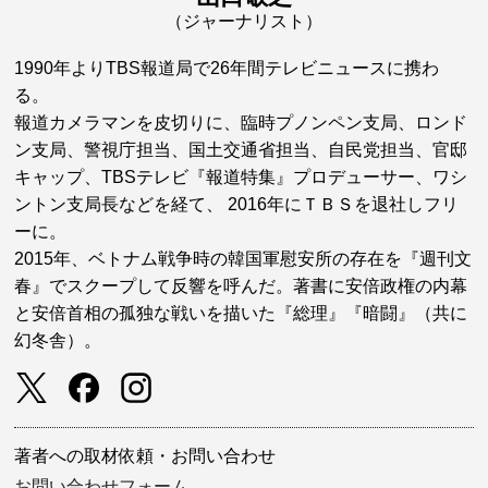
（ジャーナリスト）
1990年よりTBS報道局で26年間テレビニュースに携わ
る。
報道カメラマンを皮切りに、臨時プノンペン支局、ロンド
ン支局、警視庁担当、国土交通省担当、自民党担当、官邸
キャップ、TBSテレビ『報道特集』プロデューサー、ワシ
ントン支局長などを経て、 2016年にＴＢＳを退社しフリ
ーに。
2015年、ベトナム戦争時の韓国軍慰安所の存在を『週刊文
春』でスクープして反響を呼んだ。著書に安倍政権の内幕
と安倍首相の孤独な戦いを描いた『総理』『暗闘』（共に
幻冬舎）。
著者への取材依頼・お問い合わせ
お問い合わせフォーム