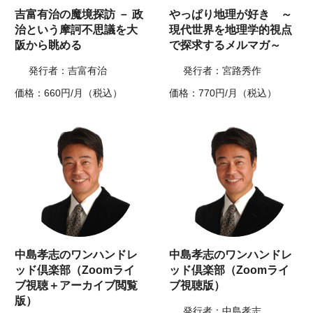
吉富有治の魔境探訪 － 政
やっぱり地理が好き ～
治という摩訶不思議を大
現代世界を地理学的視点
阪から眺める
で探求するメルマガ～
発行者：吉富有治
発行者：宮路秀作
価格：660円/月（税込）
価格：770円/月（税込）
中島孝志のワンハンドレ
中島孝志のワンハンドレ
ッド倶楽部（Zoomライ
ッド倶楽部（Zoomライ
ブ視聴＋アーカイブ閲覧
ブ視聴版）
版）
発行者：中島孝志