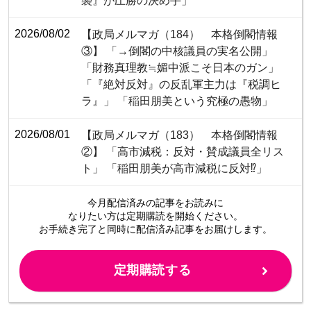
襲』が圧勝の決め手」
2026/08/02
【政局メルマガ（184） 本格倒閣情報
③】 「→倒閣の中核議員の実名公開」
「財務真理教≒媚中派こそ日本のガン」
「『絶対反対』の反乱軍主力は『税調ヒ
ラ』」 「稲田朋美という究極の愚物」
2026/08/01
【政局メルマガ（183） 本格倒閣情報
②】 「高市減税：反対・賛成議員全リス
ト」 「稲田朋美が高市減税に反対⁉」
今月配信済みの記事をお読みに
なりたい方は定期購読を開始ください。
お手続き完了と同時に配信済み
記事をお届けします。
定期購読する