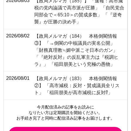
2026/08/03
【政局メルマガ（185）】 「速報：高市減
税の党内論議で高市派が圧勝」 「自民党合
同部会で＜65:10＞の賛成多数」 「『逆奇
襲』が圧勝の決め手」
2026/08/02
【政局メルマガ（184） 本格倒閣情報
③】 「→倒閣の中核議員の実名公開」
「財務真理教≒媚中派こそ日本のガン」
「『絶対反対』の反乱軍主力は『税調ヒ
ラ』」 「稲田朋美という究極の愚物」
2026/08/01
【政局メルマガ（183） 本格倒閣情報
②】 「高市減税：反対・賛成議員全リス
ト」 「稲田朋美が高市減税に反対⁉」
今月配信済みの記事をお読みに
なりたい方は定期購読を開始ください。
お手続き完了と同時に配信済み
記事をお届けします。