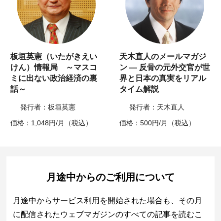
板垣英憲（いたがきえい
天木直人のメールマガジ
けん）情報局 ～マスコ
ン ― 反骨の元外交官が世
ミに出ない政治経済の裏
界と日本の真実をリアル
話～
タイム解説
発行者：板垣英憲
発行者：天木直人
価格：1,048円/月（税込）
価格：500円/月（税込）
月途中からのご利用について
月途中からサービス利用を開始された場合も、その月
に配信されたウェブマガジンのすべての記事を読むこ