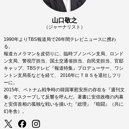
山口敬之
（ジャーナリスト）
1990年よりTBS報道局で26年間テレビニュースに携わ
る。
報道カメラマンを皮切りに、臨時プノンペン支局、ロンド
ン支局、警視庁担当、国土交通省担当、自民党担当、官邸
キャップ、TBSテレビ『報道特集』プロデューサー、ワシ
ントン支局長などを経て、 2016年にＴＢＳを退社しフリ
ーに。
2015年、ベトナム戦争時の韓国軍慰安所の存在を『週刊文
春』でスクープして反響を呼んだ。著書に安倍政権の内幕
と安倍首相の孤独な戦いを描いた『総理』『暗闘』（共に
幻冬舎）。