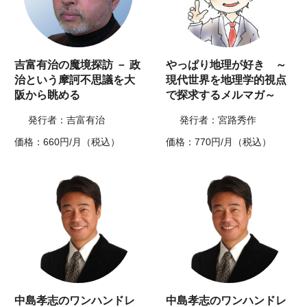
吉富有治の魔境探訪 － 政
やっぱり地理が好き ～
治という摩訶不思議を大
現代世界を地理学的視点
阪から眺める
で探求するメルマガ～
発行者：吉富有治
発行者：宮路秀作
価格：660円/月（税込）
価格：770円/月（税込）
中島孝志のワンハンドレ
中島孝志のワンハンドレ