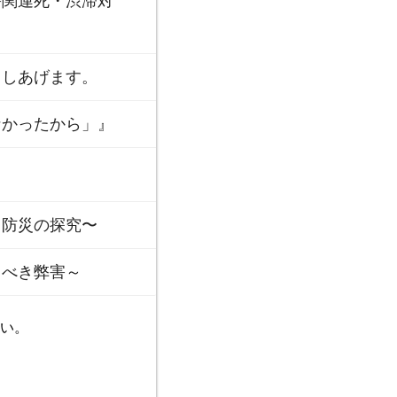
害関連死・渋滞対
申しあげます。
なかったから」』
防災の探究〜
るべき弊害～
い。