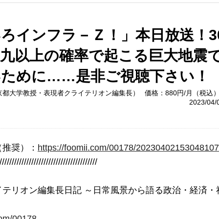
ろインフラ－Ｚ！」本日放送！3
八九以上の確率で起こる巨大地震
いために……是非ご視聴下さい！
京都大学教授・表現者クライテリオン編集長）
価格：880円/月（税込
2023/04
（推奨）：
https://foomii.com/00178/2023040215304810
////////////////////////////////////////

テリオン編集長日記 ～日常風景から語る政治・経済・社
.com/00178