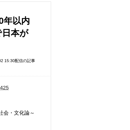
0年以内
で日本が
）
/02 15:30配信の記事
7425
会・文化論～
