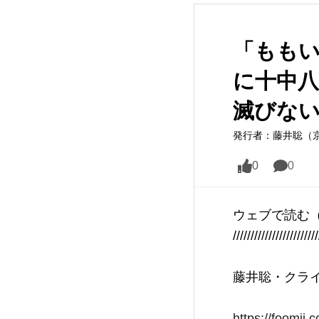
「ももい
に十中
滅びな
発行者：藤井聡（
0
0
ウェブで読む
////////////////////////
藤井聡・クライ
https://foomii