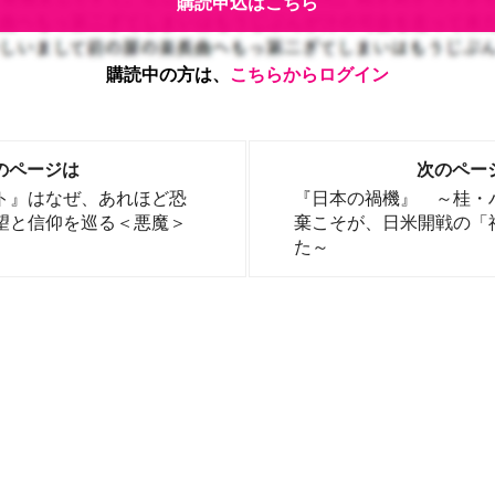
購読申込はこちら
購読中の方は、
こちらからログイン
のページは
次のペー
ト』はなぜ、あれほど恐
『日本の禍機』 ～桂・
望と信仰を巡る＜悪魔＞
棄こそが、日米開戦の「
た～