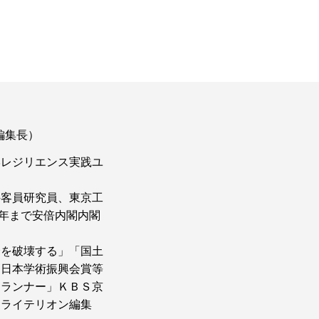
編集長）
学レジリエンス実践ユ
科客員研究員、東京工
18年まで安倍内閣内閣
済を破壊する」「国土
。日本学術振興会賞等
道ランナー」ＫＢＳ京
クライテリオン編集