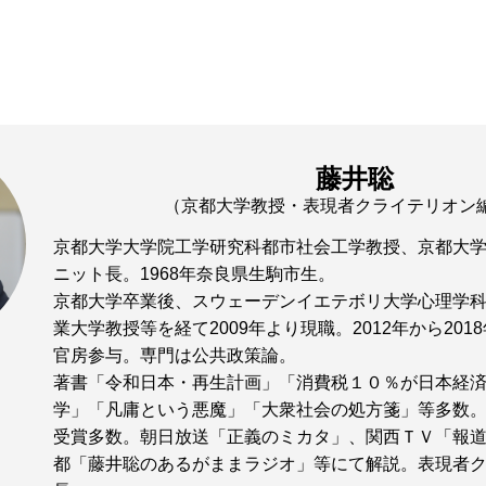
藤井聡
（京都大学教授・表現者クライテリオン
京都大学大学院工学研究科都市社会工学教授、京都大
ニット長。1968年奈良県生駒市生。
京都大学卒業後、スウェーデンイエテボリ大学心理学
業大学教授等を経て2009年より現職。2012年から20
官房参与。専門は公共政策論。
著書「令和日本・再生計画」「消費税１０％が日本経
学」「凡庸という悪魔」「大衆社会の処方箋」等多数
受賞多数。朝日放送「正義のミカタ」、関西ＴＶ「報
都「藤井聡のあるがままラジオ」等にて解説。表現者