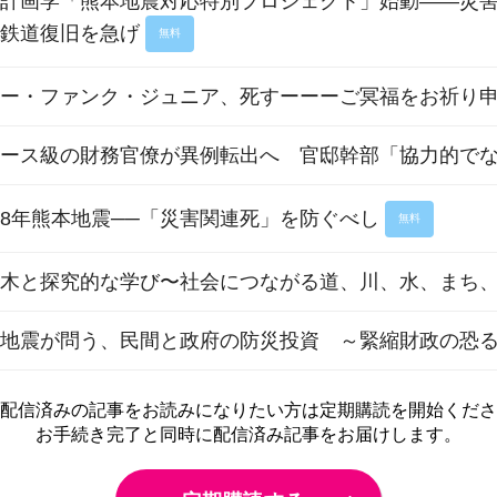
木計画学「熊本地震対応特別プロジェクト」始動――災
・鉄道復旧を急げ
無料
リー・ファンク・ジュニア、死すーーーご冥福をお祈り
エース級の財務官僚が異例転出へ 官邸幹部「協力的で
8年熊本地震──「災害関連死」を防ぐべし
無料
木と探究的な学び〜社会につながる道、川、水、まち、
本地震が問う、民間と政府の防災投資 ～緊縮財政の恐
配信済みの記事をお読みに
なりたい方は定期購読を開始くださ
お手続き完了と同時に配信済み
記事をお届けします。