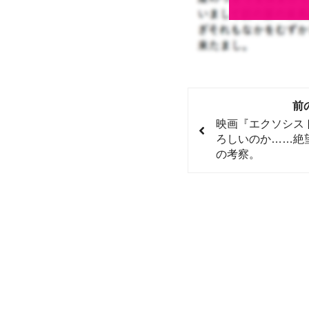
前
映画『エクソシス
ろしいのか……絶
の考察。