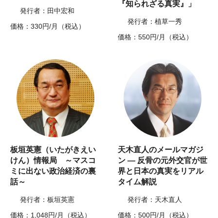
『知られざる真実』」
発行者：田中宏和
発行者：植草一秀
価格：330円/月（税込）
価格：550円/月（税込）
板垣英憲（いたがきえい
天木直人のメールマガジ
けん）情報局 ～マスコ
ン ― 反骨の元外交官が世
ミに出ない政治経済の裏
界と日本の真実をリアル
話～
タイム解説
発行者：板垣英憲
発行者：天木直人
価格：1,048円/月（税込）
価格：500円/月（税込）