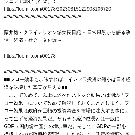
ウェブで読む（推奨）：
https://foomii.com/00178/20230315122908106720

////////////////////////////////////////////////////////////////

藤井聡・クライテリオン編集長日記 ～日常風景から語る政
治・経済・社会・文化論～

https://foomii.com/00178
////////////////////////////////////////////////////////////////

■■フロー効果も加味すれば、インフラ投資の縮小は日本経
済を破壊した真実が見える■■

　ここで改めて、以上に述べたストック効果とは別の「フ
ロー効果」について改めて解説しておくこととしよう。フ
ロー効果は政府が巨額の投資資金を市場に注入する事によ
って生ずる経済効果だ。そもそも経済成長とは一般に
GDP（国内総生産）の増加率だ。そして、GDPの一部を
構成するのが政府投資額だ。したがって、政府投資額の増