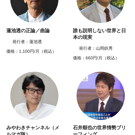
蓮池透の正論／曲論
誰も説明しない世界と日
本の現実
発行者：蓮池透
発行者：山岡鉄秀
価格：1,100円/月（税込）
価格：660円/月（税込）
みやわきチャンネル（メ
石井順也の世界情勢ブリ
ルマガ版）
ーフィング