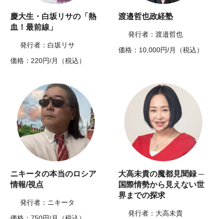
慶大生・白坂リサの「熱
渡邉哲也政経塾
血！最前線」
発行者：渡邉哲也
発行者：白坂リサ
価格：10,000円/月（税込）
価格：220円/月（税込）
ニキータの本当のロシア
大高未貴の魔都見聞録 ─
情報/視点
国際情勢から見えない世
界までの探求
発行者：ニキータ
発行者：大高未貴
価格：750円/月（税込）