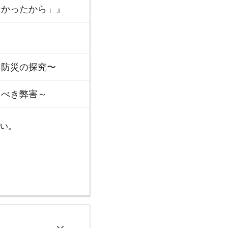
なかったから」』
防災の探究〜
るべき弊害～
い。