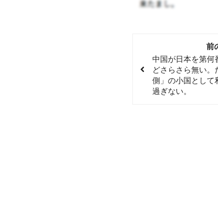
前
中国が日本を第何
どさらさら無い。
側」の小国として
過ぎない。