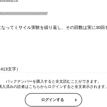
////////////////////////////////////////

になってミサイル実験を繰り返し、その回数は実に30回
バックナンバーを購入すると全文読むことができます。
購入済みの読者はこちらからログインすると全文表示されます
ログインする