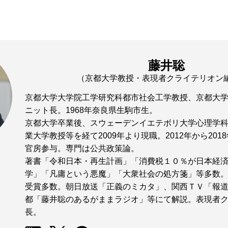
藤井聡
（京都大学教授・表現者クライテリオン
京都大学大学院工学研究科都市社会工学教授、京都大
ニット長。1968年奈良県生駒市生。
京都大学卒業後、スウェーデンイエテボリ大学心理学
業大学教授等を経て2009年より現職。2012年から20
官房参与。専門は公共政策論。
著書「令和日本・再生計画」「消費税１０％が日本経
学」「凡庸という悪魔」「大衆社会の処方箋」等多数
受賞多数。朝日放送「正義のミカタ」、関西ＴＶ「報
都「藤井聡のあるがままラジオ」等にて解説。表現者
長。