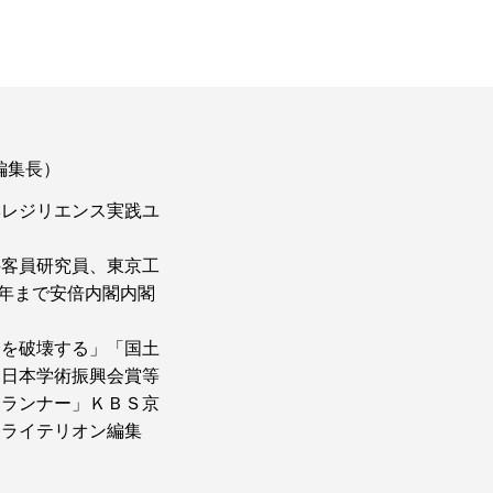
編集長）
学レジリエンス実践ユ
科客員研究員、東京工
18年まで安倍内閣内閣
済を破壊する」「国土
。日本学術振興会賞等
道ランナー」ＫＢＳ京
クライテリオン編集