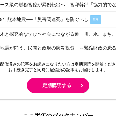
エース級の財務官僚が異例転出へ 官邸幹部「協力的で
8年熊本地震──「災害関連死」を防ぐべし
無料
木と探究的な学び〜社会につながる道、川、水、まち、
本地震が問う、民間と政府の防災投資 ～緊縮財政の恐
配信済みの記事をお読みに
なりたい方は定期購読を開始くださ
お手続き完了と同時に配信済み
記事をお届けします。
定期購読する
ここ半年のバックナンバー