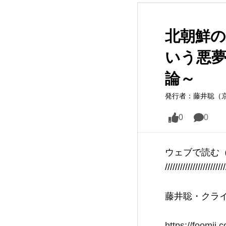
北朝鮮
いう悪
論～
発行者：藤井聡（
0
0
ウェブで読む
////////////////////////
藤井聡・クライ
https://foomii