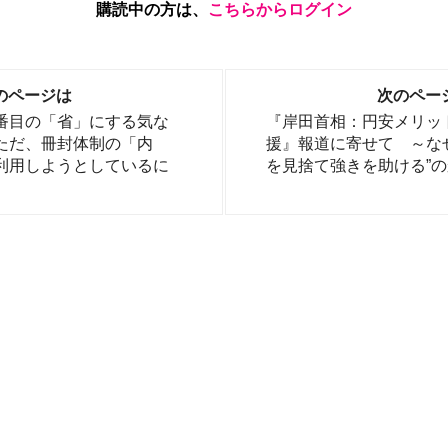
購読中の方は、
こちらからログイン
のページは
次のペー
番目の「省」にする気な
『岸田首相：円安メリッ
ただ、冊封体制の「内
援』報道に寄せて ～な
利用しようとしているに
を見捨て強きを助ける”