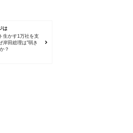
ジは
ト生かす1万社を支
ぜ岸田総理は”弱き
のか？