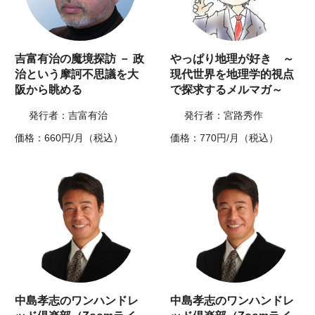
吉富有治の魔境探訪 － 政
やっぱり地理が好き ～
治という摩訶不思議を大
現代世界を地理学的視点
阪から眺める
で探求するメルマガ～
発行者：吉富有治
発行者：宮路秀作
価格：660円/月（税込）
価格：770円/月（税込）
中島孝志のワンハンドレ
中島孝志のワンハンドレ