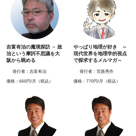
吉富有治の魔境探訪 － 政
やっぱり地理が好き ～
治という摩訶不思議を大
現代世界を地理学的視点
阪から眺める
で探求するメルマガ～
発行者：吉富有治
発行者：宮路秀作
価格：660円/月（税込）
価格：770円/月（税込）