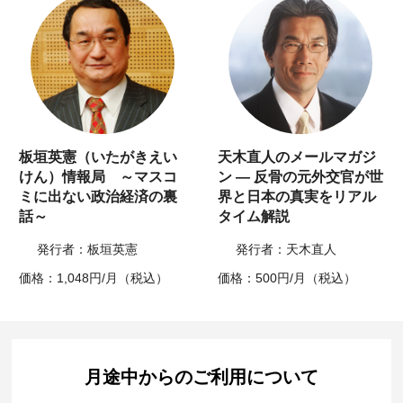
板垣英憲（いたがきえい
天木直人のメールマガジ
けん）情報局 ～マスコ
ン ― 反骨の元外交官が世
ミに出ない政治経済の裏
界と日本の真実をリアル
話～
タイム解説
発行者：板垣英憲
発行者：天木直人
価格：1,048円/月（税込）
価格：500円/月（税込）
月途中からのご利用について