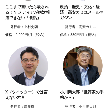
ここまで書いたら殺され
政治・歴史・文化・経
る！？ メディアが絶対報
済！高安カミユメールマ
道できない「裏話」
ガジン
発行者：上村史朗
発行者：高安カミユ
価格：2,200円/月（税込）
価格：380円/月（税込）
X（ツイッター）では言
小川榮太郎「批評家の手
えない本音
帖から」
発行者：鳥集徹
発行者：小川榮太郎