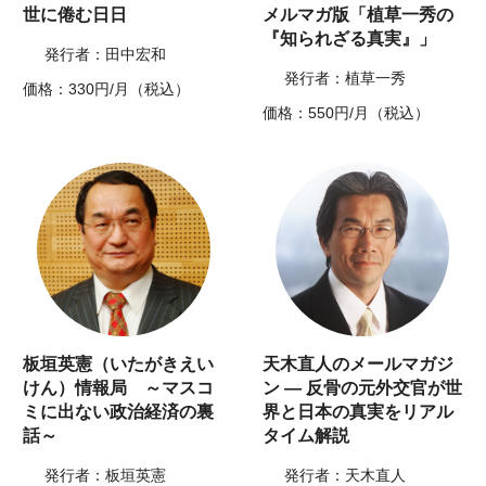
世に倦む日日
メルマガ版「植草一秀の
『知られざる真実』」
発行者：田中宏和
発行者：植草一秀
価格：330円/月（税込）
価格：550円/月（税込）
板垣英憲（いたがきえい
天木直人のメールマガジ
けん）情報局 ～マスコ
ン ― 反骨の元外交官が世
ミに出ない政治経済の裏
界と日本の真実をリアル
話～
タイム解説
発行者：板垣英憲
発行者：天木直人