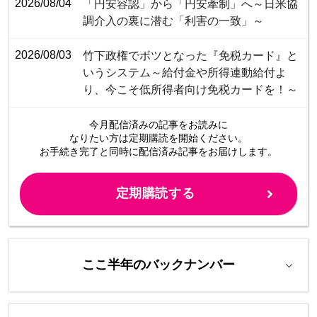
2026/08/04
「円安容認」から「円安牽制」へ～日米協
調介入の裏に潜む「利害の一致」～
2026/08/03
竹下政権でボツとなった『免税カード』と
いうシステム～給付金や所得連動給付よ
り、今こそ低所得者向け免税カードを！～
今月配信済みの記事をお読みに
なりたい方は定期購読を開始ください。
お手続き完了と同時に配信済み
記事をお届けします。
定期購読する
ここ半年のバックナンバー