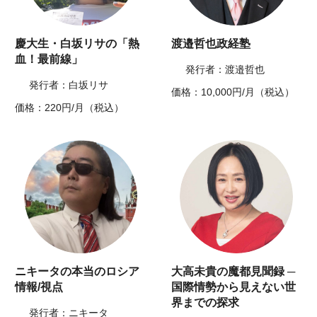
慶大生・白坂リサの「熱
渡邉哲也政経塾
血！最前線」
発行者：渡邉哲也
発行者：白坂リサ
価格：10,000円/月（税込）
価格：220円/月（税込）
ニキータの本当のロシア
大高未貴の魔都見聞録 ─
情報/視点
国際情勢から見えない世
界までの探求
発行者：ニキータ