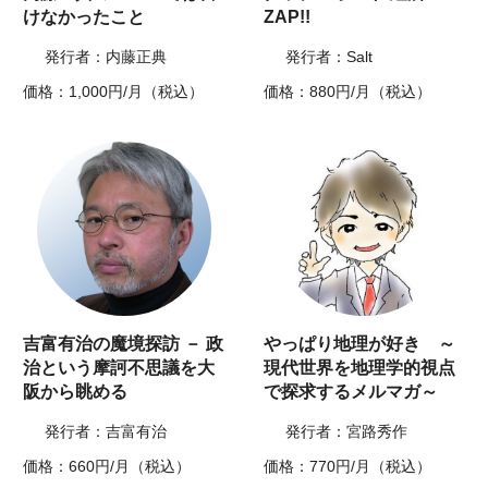
けなかったこと
ZAP!!
発行者：内藤正典
発行者：Salt
価格：1,000円/月（税込）
価格：880円/月（税込）
吉富有治の魔境探訪 － 政
やっぱり地理が好き ～
治という摩訶不思議を大
現代世界を地理学的視点
阪から眺める
で探求するメルマガ～
発行者：吉富有治
発行者：宮路秀作
価格：660円/月（税込）
価格：770円/月（税込）