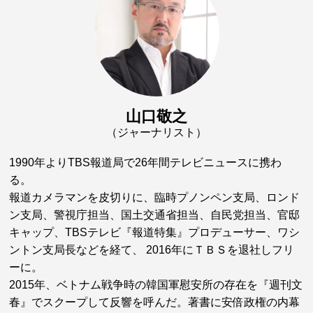
山口敬之
（ジャーナリスト）
1990年よりTBS報道局で26年間テレビニュースに携わ
る。
報道カメラマンを皮切りに、臨時プノンペン支局、ロンド
ン支局、警視庁担当、国土交通省担当、自民党担当、官邸
キャップ、TBSテレビ『報道特集』プロデューサー、ワシ
ントン支局長などを経て、 2016年にＴＢＳを退社しフリ
ーに。
2015年、ベトナム戦争時の韓国軍慰安所の存在を『週刊文
春』でスクープして反響を呼んだ。著書に安倍政権の内幕