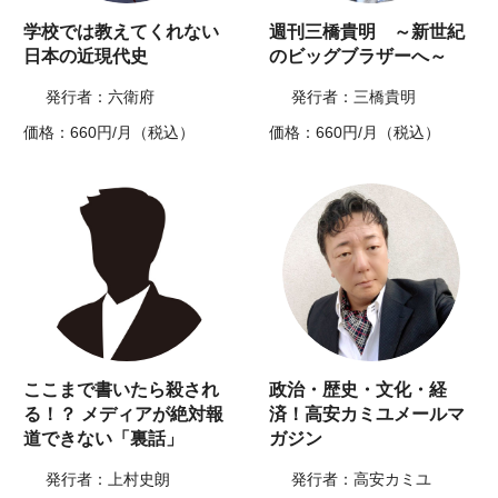
学校では教えてくれない
週刊三橋貴明 ～新世紀
日本の近現代史
のビッグブラザーへ～
発行者：六衛府
発行者：三橋貴明
価格：660円/月（税込）
価格：660円/月（税込）
ここまで書いたら殺され
政治・歴史・文化・経
る！？ メディアが絶対報
済！高安カミユメールマ
道できない「裏話」
ガジン
発行者：上村史朗
発行者：高安カミユ