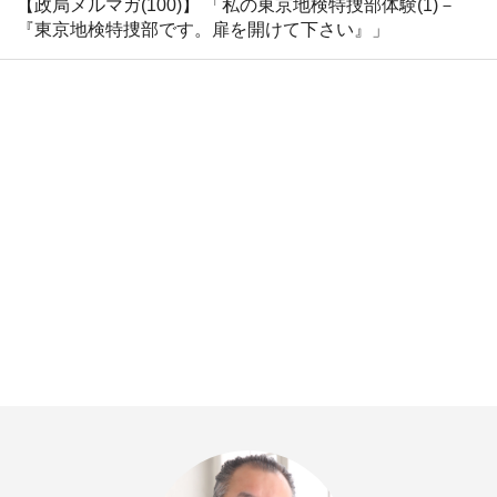
【政局メルマガ(100)】 「私の東京地検特捜部体験(1)－
『東京地検特捜部です。扉を開けて下さい』」