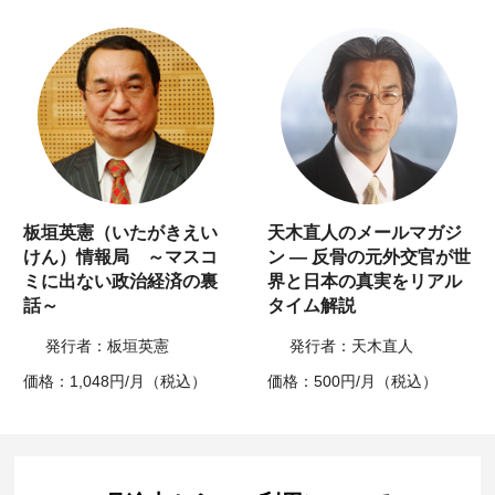
板垣英憲（いたがきえい
天木直人のメールマガジ
けん）情報局 ～マスコ
ン ― 反骨の元外交官が世
ミに出ない政治経済の裏
界と日本の真実をリアル
話～
タイム解説
発行者：板垣英憲
発行者：天木直人
価格：1,048円/月（税込）
価格：500円/月（税込）