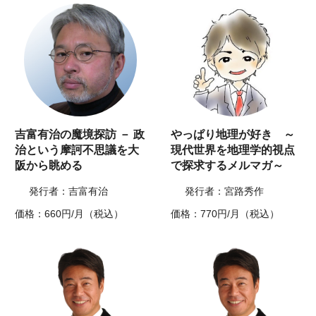
吉富有治の魔境探訪 － 政
やっぱり地理が好き ～
治という摩訶不思議を大
現代世界を地理学的視点
阪から眺める
で探求するメルマガ～
発行者：吉富有治
発行者：宮路秀作
価格：660円/月（税込）
価格：770円/月（税込）