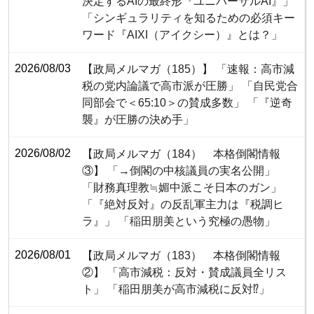
決定するAIの最終形『ユニバーサルAI』」
「シンギュラリティを知るための必須キー
ワード『AIXI（アイクシー）』とは？」
2026/08/03
【政局メルマガ（185）】 「速報：高市減
税の党内論議で高市派が圧勝」 「自民党合
同部会で＜65:10＞の賛成多数」 「『逆奇
襲』が圧勝の決め手」
2026/08/02
【政局メルマガ（184） 本格倒閣情報
③】 「→倒閣の中核議員の実名公開」
「財務真理教≒媚中派こそ日本のガン」
「『絶対反対』の反乱軍主力は『税調ヒ
ラ』」 「稲田朋美という究極の愚物」
2026/08/01
【政局メルマガ（183） 本格倒閣情報
②】 「高市減税：反対・賛成議員全リス
ト」 「稲田朋美が高市減税に反対⁉」