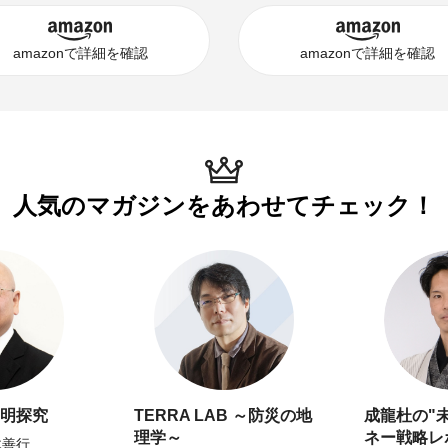
amazonで詳細を確認
amazonで詳細を確認
人気のマガジンを
あわせてチェック！
明探究
TERRA LAB ～防災の地
成龍杜の"
理学～
ネー戦略レ
木善行