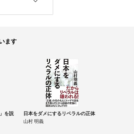
います
」を説
日本をダメにするリベラルの正体
山村 明義