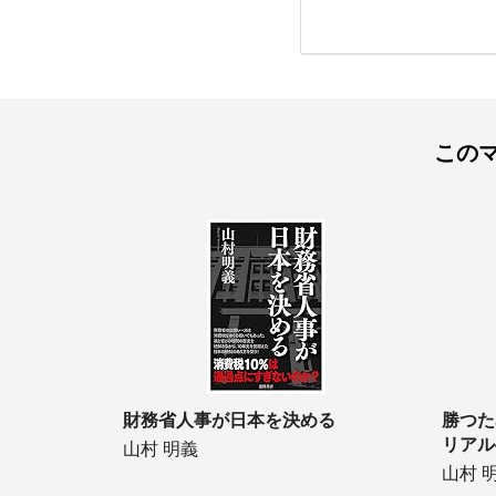
この
財務省人事が日本を決める
勝つた
リアル
山村 明義
山村 