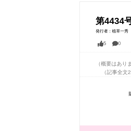
第443
発行者：植草一秀
5
0
（概要はありま