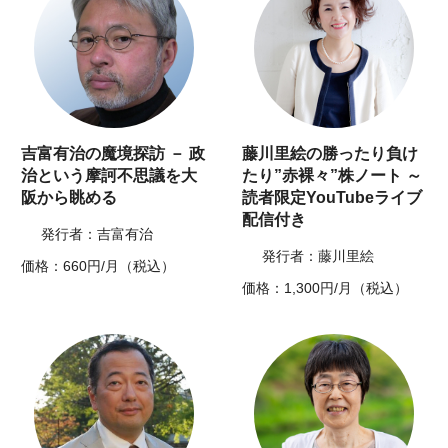
吉富有治の魔境探訪 － 政
藤川里絵の勝ったり負け
治という摩訶不思議を大
たり”赤裸々”株ノート ～
阪から眺める
読者限定YouTubeライブ
配信付き
発行者：吉富有治
発行者：藤川里絵
価格：660円/月（税込）
価格：1,300円/月（税込）