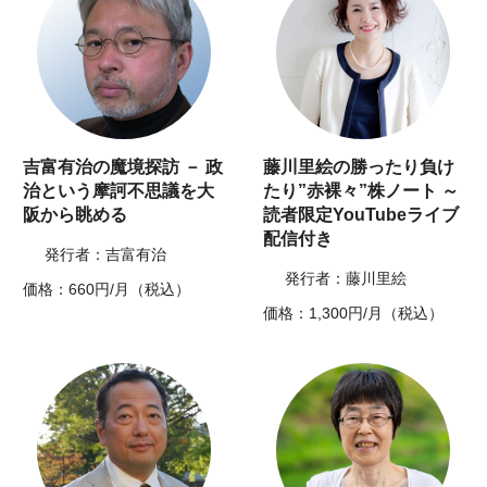
吉富有治の魔境探訪 － 政
藤川里絵の勝ったり負け
治という摩訶不思議を大
たり”赤裸々”株ノート ～
阪から眺める
読者限定YouTubeライブ
配信付き
発行者：吉富有治
発行者：藤川里絵
価格：660円/月（税込）
価格：1,300円/月（税込）