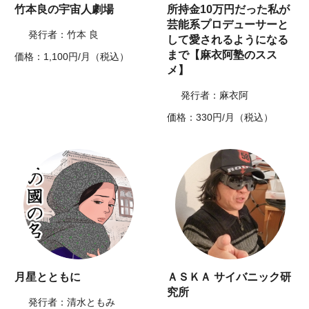
竹本良の宇宙人劇場
所持金10万円だった私が
芸能系プロデューサーと
発行者：竹本 良
して愛されるようになる
まで【麻衣阿塾のスス
価格：1,100円/月（税込）
メ】
発行者：麻衣阿
価格：330円/月（税込）
月星とともに
ＡＳＫＡ サイバニック研
究所
発行者：清水ともみ