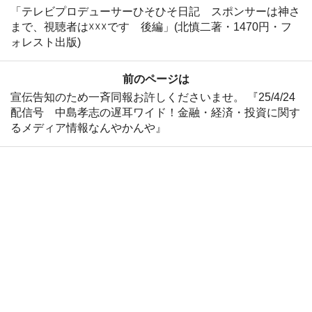
「テレビプロデューサーひそひそ日記 スポンサーは神さ
まで、視聴者は☓☓☓です 後編」(北慎二著・1470円・フ
ォレスト出版)
前のページは
宣伝告知のため一斉同報お許しくださいませ。 『25/4/24
配信号 中島孝志の遅耳ワイド！金融・経済・投資に関す
るメディア情報なんやかんや』