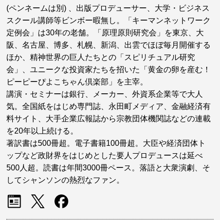
(ペンネームは別) 、出版プロデューサー、大学・ビジネス
スクール講師等ビンボー暇無し。「キーマンネットワーク
定例会」は30年の老舗。「原理原則研究会」を東京、大
阪、名古屋、博多、札幌、新潟、出雲でほぼ毎月開催する
ほか、精神世界の巨人たちとの「スピリチュアル研究
会」、ユニークな投資家たちを招いた「黄金の卵を産む！
ピーピーぴよこちゃん倶楽部」を主宰。
講演・セミナーは銀行、メーカー、外資系企業等で大人
気。全国紙をはじめ専門誌、永田町メディア、金融経済有
料サイト、大手企業広報誌から宗教団体機関誌などの連載
を20年以上続ける。
著訳書は500冊超。電子書籍100冊超。大臣や経済団体ト
ップなど政財界をはじめとした要人プロデュースは延べ
500人超。読書は年間3000冊ペース。落語と大衆演劇、そ
してシャンソンの熱烈なファン。