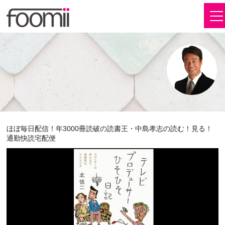
ほぼ毎日配信！年3000冊読破の読書王・中島孝志の読む！見る！
通勤快読宅配便