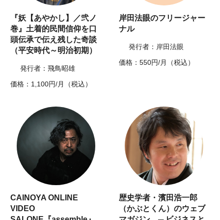
『妖【あやかし】／弐ノ
岸田法眼のフリージャー
巻』土着的民間信仰を口
ナル
頭伝承で伝え残した奇談
発行者：岸田法眼
（平安時代～明治初期）
価格：550円/月（税込）
発行者：飛鳥昭雄
価格：1,100円/月（税込）
CAINOYA ONLINE
歴史学者・濱田浩一郎
VIDEO
（かぶとくん）のウェブ
SALONE『assemble』
マガジン ─ ビジネスと