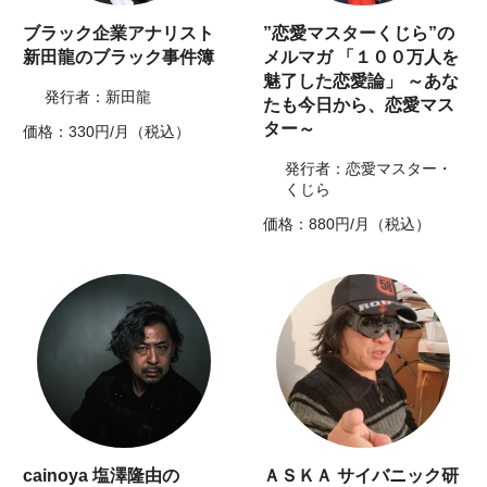
ブラック企業アナリスト
”恋愛マスターくじら”の
新田龍のブラック事件簿
メルマガ 「１００万人を
魅了した恋愛論」 ～あな
発行者：新田龍
たも今日から、恋愛マス
ター～
価格：330円/月（税込）
発行者：恋愛マスター・
くじら
価格：880円/月（税込）
cainoya 塩澤隆由の
ＡＳＫＡ サイバニック研