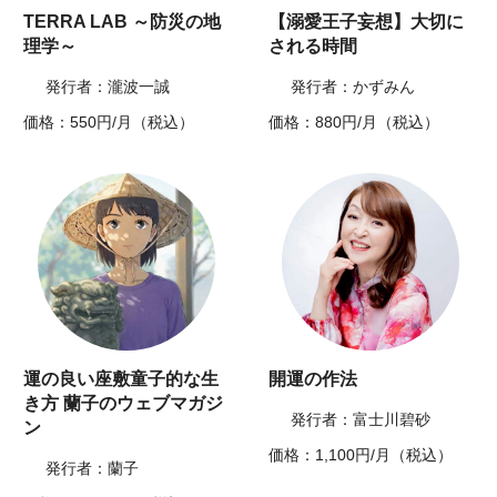
TERRA LAB ～防災の地
【溺愛王子妄想】大切に
理学～
される時間
発行者：瀧波一誠
発行者：かずみん
価格：550円/月（税込）
価格：880円/月（税込）
運の良い座敷童子的な生
開運の作法
き方 蘭子のウェブマガジ
発行者：富士川碧砂
ン
価格：1,100円/月（税込）
発行者：蘭子