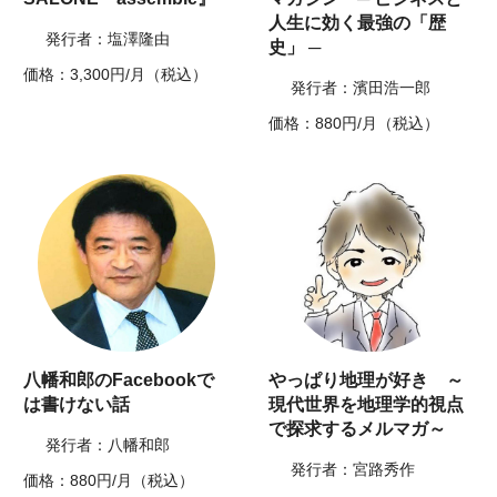
人生に効く最強の「歴
発行者：塩澤隆由
史」 ─
価格：3,300円/月（税込）
発行者：濱田浩一郎
価格：880円/月（税込）
八幡和郎のFacebookで
やっぱり地理が好き ～
は書けない話
現代世界を地理学的視点
で探求するメルマガ～
発行者：八幡和郎
発行者：宮路秀作
価格：880円/月（税込）