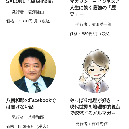
SALONE『assemble』
マガジン ─ ビジネスと
人生に効く最強の「歴
発行者：塩澤隆由
史」 ─
価格：3,300円/月（税込）
発行者：濱田浩一郎
価格：880円/月（税込）
八幡和郎のFacebookで
やっぱり地理が好き ～
は書けない話
現代世界を地理学的視点
で探求するメルマガ～
発行者：八幡和郎
発行者：宮路秀作
価格：880円/月（税込）