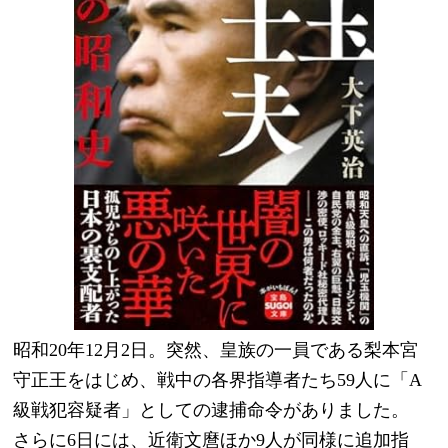
昭和20年12月2日。突然、皇族の一員である梨本宮
守正王をはじめ、戦中の各界指導者たち59人に「A
級戦犯容疑者」としての逮捕命令がありました。
さらに6日には、近衛文麿ほか9人が同様に追加指