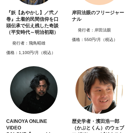
『妖【あやかし】／弐ノ
岸田法眼のフリージャー
巻』土着的民間信仰を口
ナル
頭伝承で伝え残した奇談
発行者：岸田法眼
（平安時代～明治初期）
価格：550円/月（税込）
発行者：飛鳥昭雄
価格：1,100円/月（税込）
CAINOYA ONLINE
歴史学者・濱田浩一郎
VIDEO
（かぶとくん）のウェブ