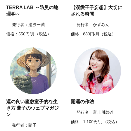
TERRA LAB ～防災の地
【溺愛王子妄想】大切に
理学～
される時間
発行者：瀧波一誠
発行者：かずみん
価格：550円/月（税込）
価格：880円/月（税込）
運の良い座敷童子的な生
開運の作法
き方 蘭子のウェブマガジ
発行者：富士川碧砂
ン
価格：1,100円/月（税込）
発行者：蘭子