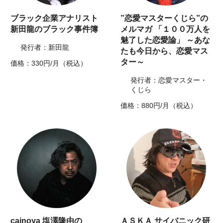
ブラック企業アナリスト
”恋愛マスターくじら”の
新田龍のブラック事件簿
メルマガ 「１００万人を
魅了した恋愛論」 ～あな
発行者：新田龍
たも今日から、恋愛マス
ター～
価格：330円/月（税込）
発行者：恋愛マスター・
くじら
価格：880円/月（税込）
cainoya 塩澤隆由の
ＡＳＫＡ サイバニック研