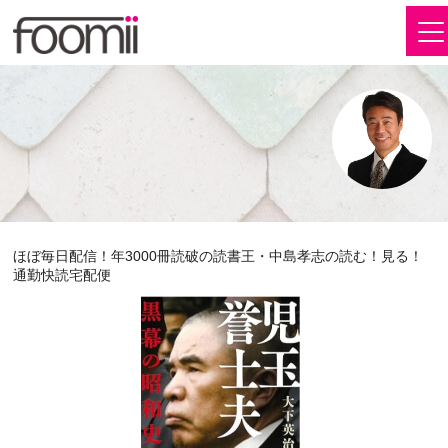
ほぼ毎日配信！年3000冊読破の読書王・中島孝志の読む！見る！
通勤快読宅配便