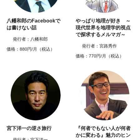
八幡和郎のFacebookで
やっぱり地理が好き ～
は書けない話
現代世界を地理学的視点
で探求するメルマガ～
発行者：八幡和郎
発行者：宮路秀作
価格：880円/月（税込）
価格：770円/月（税込）
宮下洋一の逆さ旅行
『何者でもない人が何者
かに変わる』魅力のヒン
発行者：宮下洋一