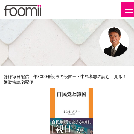
ほぼ毎日配信！年3000冊読破の読書王・中島孝志の読む！見る！
通勤快読宅配便