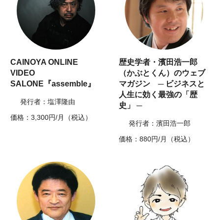
CAINOYA ONLINE
歴史学者・濱田浩一郎
VIDEO
（かぶとくん）のウェブ
SALONE『assemble』
マガジン ─ ビジネスと
人生に効く最強の「歴
発行者：塩澤隆由
史」 ─
価格：3,300円/月（税込）
発行者：濱田浩一郎
価格：880円/月（税込）