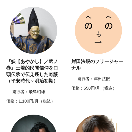
『妖【あやかし】／弐ノ
岸田法眼のフリージャー
巻』土着的民間信仰を口
ナル
頭伝承で伝え残した奇談
発行者：岸田法眼
（平安時代～明治初期）
価格：550円/月（税込）
発行者：飛鳥昭雄
価格：1,100円/月（税込）