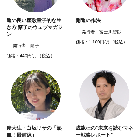
運の良い座敷童子的な生
開運の作法
き方 蘭子のウェブマガジ
発行者：富士川碧砂
ン
価格：1,100円/月（税込）
発行者：蘭子
価格：440円/月（税込）
慶大生・白坂リサの「熱
成龍杜の"未来を読むマネ
血！最前線」
ー戦略レポート"