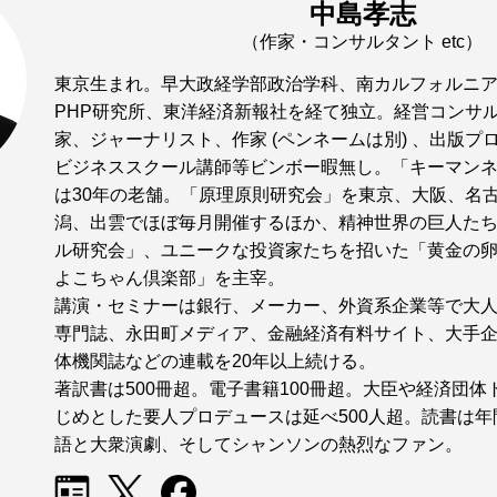
中島孝志
（作家・コンサルタント etc）
東京生まれ。早大政経学部政治学科、南カルフォルニ
PHP研究所、東洋経済新報社を経て独立。経営コンサ
家、ジャーナリスト、作家 (ペンネームは別) 、出版プ
ビジネススクール講師等ビンボー暇無し。「キーマン
は30年の老舗。「原理原則研究会」を東京、大阪、名
潟、出雲でほぼ毎月開催するほか、精神世界の巨人た
ル研究会」、ユニークな投資家たちを招いた「黄金の
よこちゃん倶楽部」を主宰。
講演・セミナーは銀行、メーカー、外資系企業等で大
専門誌、永田町メディア、金融経済有料サイト、大手
体機関誌などの連載を20年以上続ける。
著訳書は500冊超。電子書籍100冊超。大臣や経済団
じめとした要人プロデュースは延べ500人超。読書は年間
語と大衆演劇、そしてシャンソンの熱烈なファン。