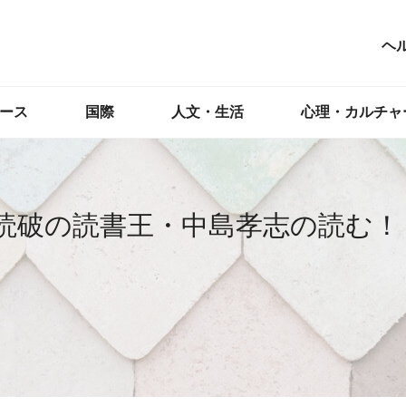
ヘ
ース
国際
人文・生活
心理・カルチャ
冊読破の読書王・中島孝志の読む！