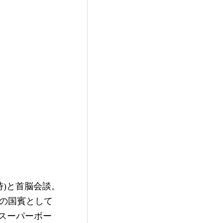
。
時)と首脳会談。
初の国賓として
Lスーパーボー