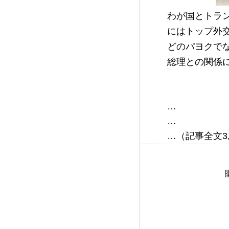
わが国とトラ
にはトップ外
どのパヨクで
総理との関係
…

…
