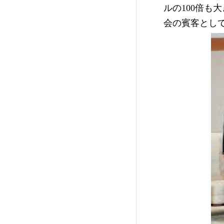
ルの100倍
会の賓客とし