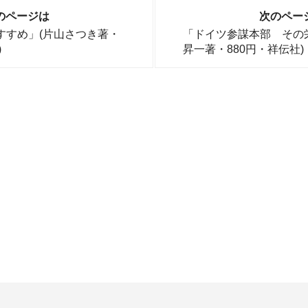
のページは
次のペー
すすめ」(片山さつき著・
「ドイツ参謀本部 その
)
昇一著・880円・祥伝社)