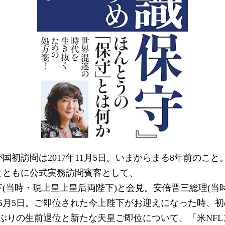
国初訪問は2017年11月5日。いまからまる8年前のこと
とともに公式実務訪問賓客として、
(当時・現上皇上皇后両陛下)と会見。安倍晋三総理(当
9年5月5日。ご即位された今上陛下がお迎えになった時、
年ぶりの生前退位と新たな天皇ご即位について、「米NF