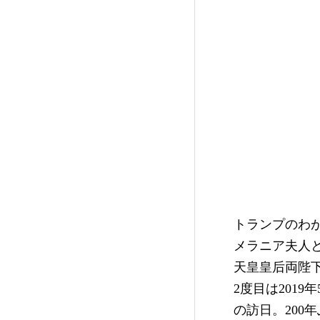
トランプのわが
メラニア夫人
天皇皇后両陛下
2度目は201
の訪日。200