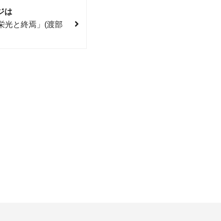
ジは
栄光と終焉」(渡部