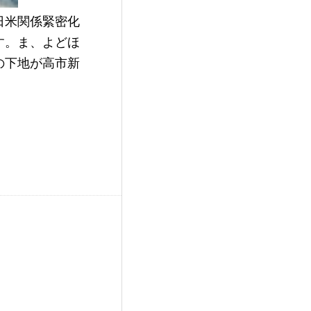
日米関係緊密化
す。ま、よどほ
の下地が高市新
。