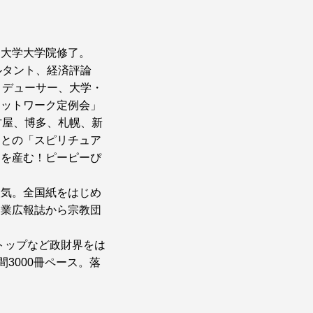
ア大学大学院修了。
ルタント、経済評論
ロデューサー、大学・
ネットワーク定例会」
古屋、博多、札幌、新
ちとの「スピリチュア
卵を産む！ピーピーぴ
人気。全国紙をはじめ
企業広報誌から宗教団
体トップなど政財界をは
3000冊ペース。落