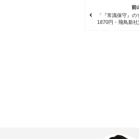
前
「『常識保守』の
1870円・飛鳥新社