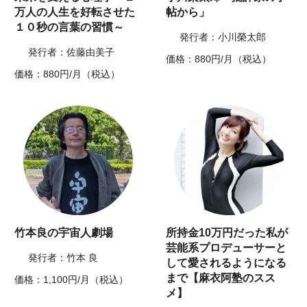
万人の人生を好転させた
帖から」
１０秒の言葉の習慣～
発行者：小川榮太郎
発行者：佐藤由美子
価格：880円/月（税込）
価格：880円/月（税込）
竹本良の宇宙人劇場
所持金10万円だった私が
芸能系プロデューサーと
発行者：竹本 良
して愛されるようになる
まで【麻衣阿塾のスス
価格：1,100円/月（税込）
メ】