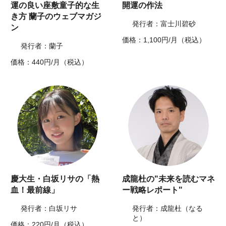
運の良い座敷童子的な生
開運の作法
き方 蘭子のウェブマガジ
発行者：富士川碧砂
ン
価格：1,100円/月（税込）
発行者：蘭子
価格：440円/月（税込）
慶大生・白坂リサの「熱
成龍杜の"未来を読むマネ
血！最前線」
ー戦略レポート"
発行者：白坂リサ
発行者：成龍杜（なる
と）
価格：220円/月（税込）