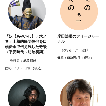
『妖【あやかし】／弐ノ
岸田法眼のフリージャー
巻』土着的民間信仰を口
ナル
頭伝承で伝え残した奇談
発行者：岸田法眼
（平安時代～明治初期）
価格：550円/月（税込）
発行者：飛鳥昭雄
価格：1,100円/月（税込）