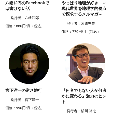
八幡和郎のFacebookで
やっぱり地理が好き ～
は書けない話
現代世界を地理学的視点
で探求するメルマガ～
発行者：八幡和郎
発行者：宮路秀作
価格：880円/月（税込）
価格：770円/月（税込）
宮下洋一の逆さ旅行
『何者でもない人が何者
かに変わる』魅力のヒン
発行者：宮下洋一
ト
価格：990円/月（税込）
発行者：横川 裕之