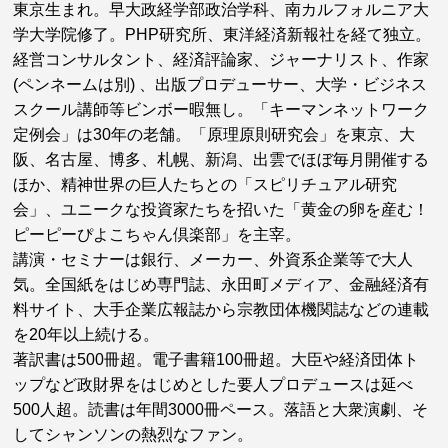
東京生まれ。早大政経学部政治学科、南カルフォルニア大
学大学院修了。PHP研究所、東洋経済新報社を経て独立。
経営コンサルタント、経済評論家、ジャーナリスト、作家
(ペンネームは別) 、出版プロデューサー、大学・ビジネス
スクール講師等ビンボー暇無し。「キーマンネットワーク
定例会」は30年の老舗。「原理原則研究会」を東京、大
阪、名古屋、博多、札幌、新潟、出雲でほぼ毎月開催する
ほか、精神世界の巨人たちとの「スピリチュアル研究
会」、ユニークな投資家たちを招いた「黄金の卵を産む！
ピーピーぴよこちゃん倶楽部」を主宰。
講演・セミナーは銀行、メーカー、外資系企業等で大人
気。全国紙をはじめ専門誌、永田町メディア、金融経済有
料サイト、大手企業広報誌から宗教団体機関誌などの連載
を20年以上続ける。
著訳書は500冊超。電子書籍100冊超。大臣や経済団体ト
ップなど政財界をはじめとした要人プロデュースは延べ
500人超。読書は年間3000冊ペース。落語と大衆演劇、そ
してシャンソンの熱烈なファン。