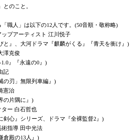
」とのこと。
「職人」は以下の12人です。(50音順・敬称略)
アップアーティスト 江川悦子
びと』、大河ドラマ『麒麟がくる』『青天を衝け』)
大澤克俊
-1.0』『永遠の0』)
由記
滅の刃」無限列車編』)
崎憲治
界の片隅に』)
クター 白石哲也
に剣心』シリーズ、ドラマ『全裸監督2』)
術指導 田中光法
鎌倉殿の13人』)