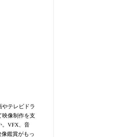
画やテレビドラ
て映像制作を支
。VFX、音
映像鑑賞がもっ