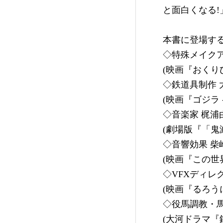
と面白くなる!
本書に登場する
◇特殊メイク
(映画『おくり
◇鉄道具制作 
(映画『ゴジラ 
◇音楽家 梶浦
(劇場版『「鬼
◇音響効果 柴
(映画『この世
◇VFXディレ
(映画『るろう
◇役馬調教・馬
(大河ドラマ『