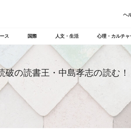
ヘ
ース
国際
人文・生活
心理・カルチャ
冊読破の読書王・中島孝志の読む！