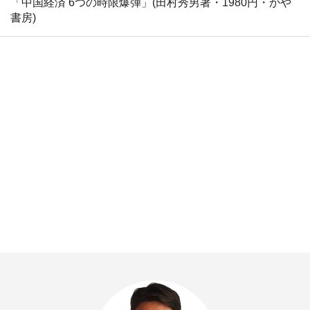
「中国経済 6つの時限爆弾」(田村秀男著・1980円・かや
書房)