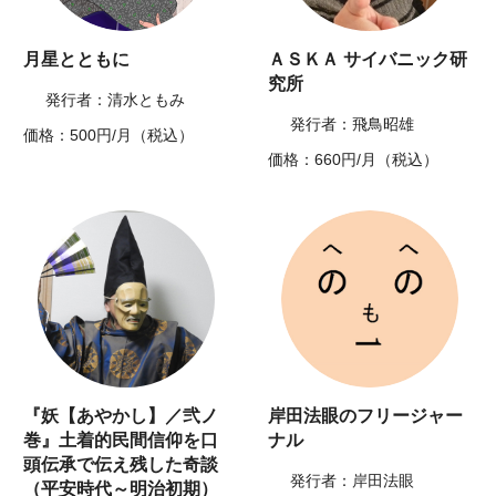
月星とともに
ＡＳＫＡ サイバニック研
究所
発行者：清水ともみ
発行者：飛鳥昭雄
価格：500円/月（税込）
価格：660円/月（税込）
『妖【あやかし】／弐ノ
岸田法眼のフリージャー
巻』土着的民間信仰を口
ナル
頭伝承で伝え残した奇談
発行者：岸田法眼
（平安時代～明治初期）