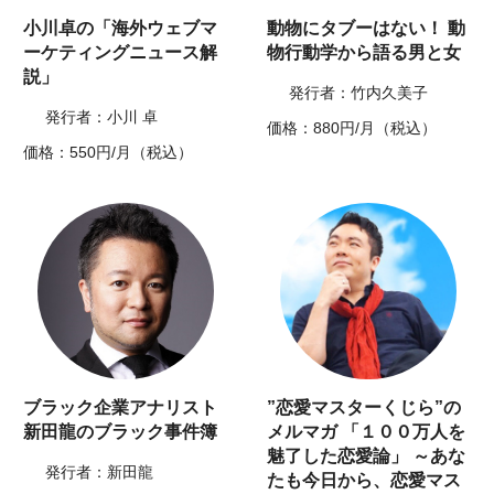
小川卓の「海外ウェブマ
動物にタブーはない！ 動
ーケティングニュース解
物行動学から語る男と女
説」
発行者：竹内久美子
発行者：小川 卓
価格：880円/月（税込）
価格：550円/月（税込）
ブラック企業アナリスト
”恋愛マスターくじら”の
新田龍のブラック事件簿
メルマガ 「１００万人を
魅了した恋愛論」 ～あな
発行者：新田龍
たも今日から、恋愛マス