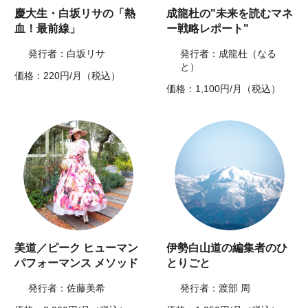
慶大生・白坂リサの「熱
成龍杜の"未来を読むマネ
血！最前線」
ー戦略レポート"
発行者：白坂リサ
発行者：成龍杜（なる
と）
価格：220円/月（税込）
価格：1,100円/月（税込）
美道／ピーク ヒューマン
伊勢白山道の編集者のひ
パフォーマンス メソッド
とりごと
発行者：佐藤美希
発行者：渡部 周