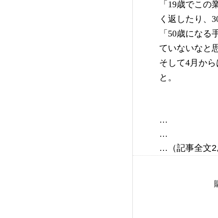
「19歳でこの
く返したり、
「50歳にな
ていないなと
そして4月か
と。
…

…
