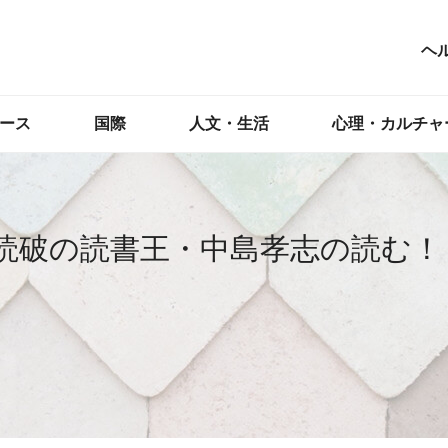
ヘ
ース
国際
人文・生活
心理・カルチャ
冊読破の読書王・中島孝志の読む！