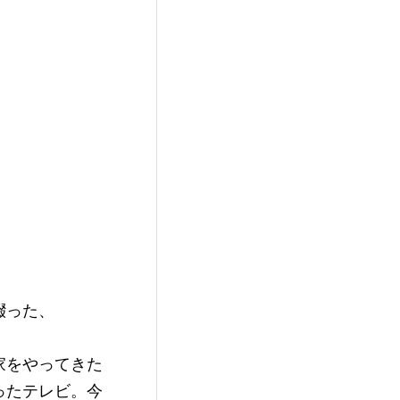
綴った、
家をやってきた
ったテレビ。今