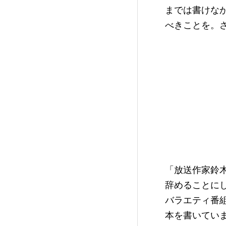
までは書けな
べきことを。
「放送作家鈴木
辞めることに
バラエティ番
本を書いてい