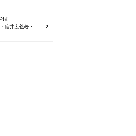
ジは
聰・碓井広義著・