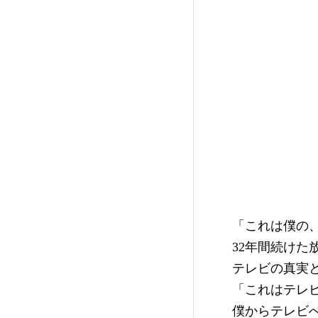
「これは僕の
32年間続け
テレビの真実
「これはテレ
僕からテレビ