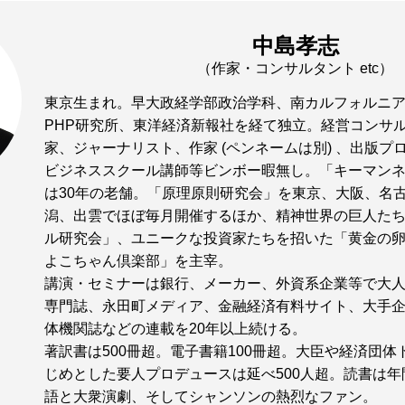
中島孝志
（作家・コンサルタント etc）
東京生まれ。早大政経学部政治学科、南カルフォルニ
PHP研究所、東洋経済新報社を経て独立。経営コンサ
家、ジャーナリスト、作家 (ペンネームは別) 、出版プ
ビジネススクール講師等ビンボー暇無し。「キーマン
は30年の老舗。「原理原則研究会」を東京、大阪、名
潟、出雲でほぼ毎月開催するほか、精神世界の巨人た
ル研究会」、ユニークな投資家たちを招いた「黄金の
よこちゃん倶楽部」を主宰。
講演・セミナーは銀行、メーカー、外資系企業等で大
専門誌、永田町メディア、金融経済有料サイト、大手
体機関誌などの連載を20年以上続ける。
著訳書は500冊超。電子書籍100冊超。大臣や経済団
じめとした要人プロデュースは延べ500人超。読書は年間
語と大衆演劇、そしてシャンソンの熱烈なファン。