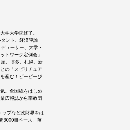
ア大学大学院修了。
ルタント、経済評論
ロデューサー、大学・
ネットワーク定例会」
古屋、博多、札幌、新
ちとの「スピリチュア
卵を産む！ピーピーぴ
人気。全国紙をはじめ
企業広報誌から宗教団
体トップなど政財界をは
3000冊ペース。落