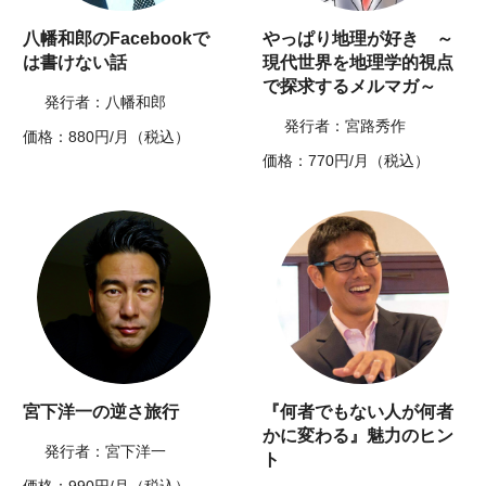
八幡和郎のFacebookで
やっぱり地理が好き ～
は書けない話
現代世界を地理学的視点
で探求するメルマガ～
発行者：八幡和郎
発行者：宮路秀作
価格：880円/月（税込）
価格：770円/月（税込）
宮下洋一の逆さ旅行
『何者でもない人が何者
かに変わる』魅力のヒン
発行者：宮下洋一
ト
価格：990円/月（税込）