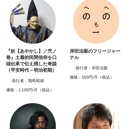
『妖【あやかし】／弐ノ
岸田法眼のフリージャー
巻』土着的民間信仰を口
ナル
頭伝承で伝え残した奇談
発行者：岸田法眼
（平安時代～明治初期）
価格：550円/月（税込）
発行者：飛鳥昭雄
価格：1,100円/月（税込）