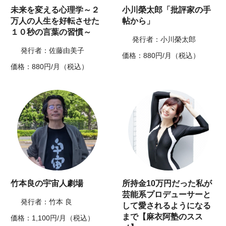
未来を変える心理学～２
小川榮太郎「批評家の手
万人の人生を好転させた
帖から」
１０秒の言葉の習慣～
発行者：小川榮太郎
発行者：佐藤由美子
価格：880円/月（税込）
価格：880円/月（税込）
竹本良の宇宙人劇場
所持金10万円だった私が
芸能系プロデューサーと
発行者：竹本 良
して愛されるようになる
まで【麻衣阿塾のスス
価格：1,100円/月（税込）