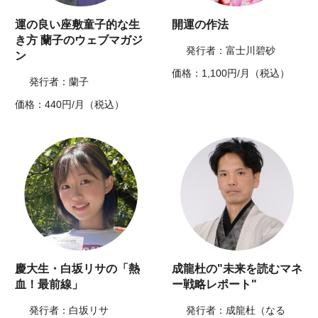
運の良い座敷童子的な生
開運の作法
き方 蘭子のウェブマガジ
発行者：富士川碧砂
ン
価格：1,100円/月（税込）
発行者：蘭子
価格：440円/月（税込）
慶大生・白坂リサの「熱
成龍杜の"未来を読むマネ
血！最前線」
ー戦略レポート"
発行者：白坂リサ
発行者：成龍杜（なる