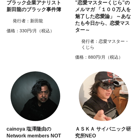
ブラック企業アナリスト
”恋愛マスターくじら”の
新田龍のブラック事件簿
メルマガ 「１００万人を
魅了した恋愛論」 ～あな
発行者：新田龍
たも今日から、恋愛マス
ター～
価格：330円/月（税込）
発行者：恋愛マスター・
くじら
価格：880円/月（税込）
cainoya 塩澤隆由の
ＡＳＫＡ サイバニック研
Network members NOT
究所NEO