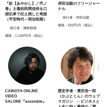
『妖【あやかし】／弐ノ
岸田法眼のフリージャー
巻』土着的民間信仰を口
ナル
頭伝承で伝え残した奇談
発行者：岸田法眼
（平安時代～明治初期）
価格：550円/月（税込）
発行者：飛鳥昭雄
価格：1,100円/月（税込）
CAINOYA ONLINE
歴史学者・濱田浩一郎
VIDEO
（かぶとくん）のウェブ
SALONE『assemble』
マガジン ─ ビジネスと
人生に効く最強の「歴