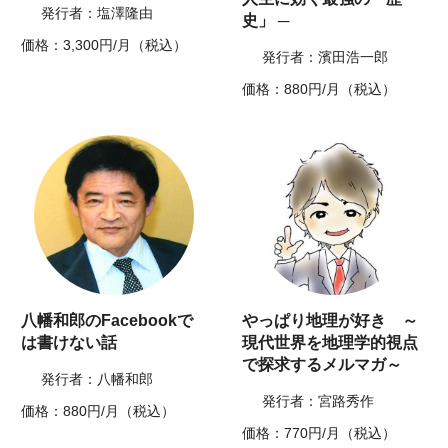
発行者：塩澤隆由
史」 ─
価格：3,300円/月（税込）
発行者：濱田浩一郎
価格：880円/月（税込）
八幡和郎のFacebookで
やっぱり地理が好き ～
は書けない話
現代世界を地理学的視点
で探求するメルマガ～
発行者：八幡和郎
発行者：宮路秀作
価格：880円/月（税込）
価格：770円/月（税込）