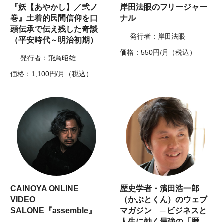
『妖【あやかし】／弐ノ
岸田法眼のフリージャー
巻』土着的民間信仰を口
ナル
頭伝承で伝え残した奇談
発行者：岸田法眼
（平安時代～明治初期）
価格：550円/月（税込）
発行者：飛鳥昭雄
価格：1,100円/月（税込）
CAINOYA ONLINE
歴史学者・濱田浩一郎
VIDEO
（かぶとくん）のウェブ
SALONE『assemble』
マガジン ─ ビジネスと
人生に効く最強の「歴