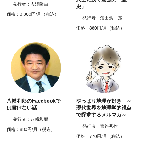
発行者：塩澤隆由
史」 ─
価格：3,300円/月（税込）
発行者：濱田浩一郎
価格：880円/月（税込）
八幡和郎のFacebookで
やっぱり地理が好き ～
は書けない話
現代世界を地理学的視点
で探求するメルマガ～
発行者：八幡和郎
発行者：宮路秀作
価格：880円/月（税込）
価格：770円/月（税込）