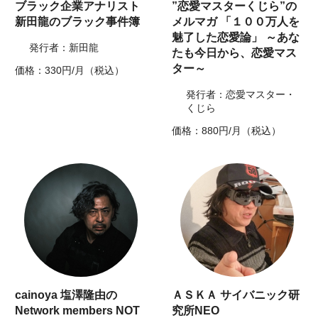
ブラック企業アナリスト
”恋愛マスターくじら”の
新田龍のブラック事件簿
メルマガ 「１００万人を
魅了した恋愛論」 ～あな
発行者：新田龍
たも今日から、恋愛マス
ター～
価格：330円/月（税込）
発行者：恋愛マスター・
くじら
価格：880円/月（税込）
cainoya 塩澤隆由の
ＡＳＫＡ サイバニック研
Network members NOT
究所NEO