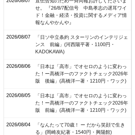
2026/08/07
宣伝告知のため一斉同報お許しくださいま
せ。 『26/8/7配信号 中島孝志の遅耳ワイ
ド！金融・経済・投資に関するメディア情
報なんやかんや』
2026/08/07
「日ソ中立条約 スターリンのインテリジェ
ンス 前編」(河西陽平著・1100円・‎
KADOKAWA)
2026/08/06
「日本は「高市」でオセロのように変わっ
た！ー髙橋洋一のファクトチェック2026年
版 後編」(高橋洋一著・1210円・ワック)
2026/08/05
「日本は「高市」でオセロのように変わっ
た！ー髙橋洋一のファクトチェック2026年
版 前編」(高橋洋一著・1210円・ワック)
2026/08/04
「なんたって70歳！ ー だから笑顔で生き
る」(岡崎友紀著・1540円・興陽館)