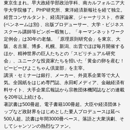
東京生まれ。早大政経学部政治学科、南カルフォルニア大
学大学院修了。PHP研究所、東洋経済新報社を経て独立。
経営コンサルタント、経済評論家、ジャーナリスト、作家
(ペンネームは別) 、出版プロデューサー、大学・ビジネス
スクール講師等ビンボー暇無し。「キーマンネットワーク
定例会」は30年の老舗。「原理原則研究会」を東京、大
阪、名古屋、博多、札幌、新潟、出雲でほぼ毎月開催する
ほか、精神世界の巨人たちとの「スピリチュアル研究
会」、ユニークな投資家たちを招いた「黄金の卵を産む！
ピーピーぴよこちゃん倶楽部」を主宰。
講演・セミナーは銀行、メーカー、外資系企業等で大人
気。全国紙をはじめ専門誌、永田町メディア、金融経済有
料サイト、大手企業広報誌から宗教団体機関誌などの連載
を20年以上続ける。
著訳書は500冊超。電子書籍100冊超。大臣や経済団体ト
ップなど政財界をはじめとした要人プロデュースは延べ
500人超。読書は年間3000冊ペース。落語と大衆演劇、そ
してシャンソンの熱烈なファン。