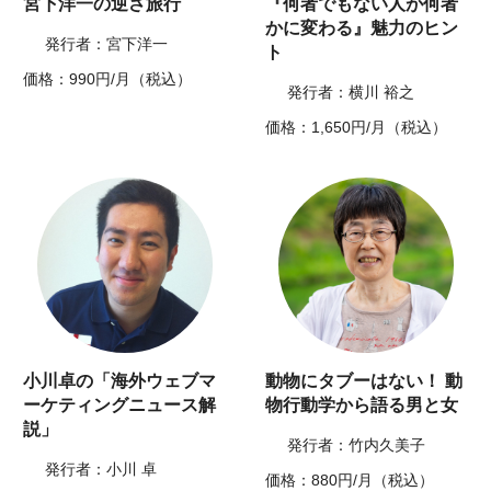
宮下洋一の逆さ旅行
『何者でもない人が何者
かに変わる』魅力のヒン
発行者：宮下洋一
ト
価格：990円/月（税込）
発行者：横川 裕之
価格：1,650円/月（税込）
小川卓の「海外ウェブマ
動物にタブーはない！ 動
ーケティングニュース解
物行動学から語る男と女
説」
発行者：竹内久美子
発行者：小川 卓
価格：880円/月（税込）