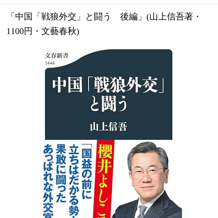
「中国「戦狼外交」と闘う　後編」(山上信吾著・
1100円・文藝春秋)