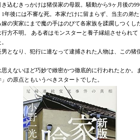
き込むきっかけは猪俣家の母親。騒動から9ヶ月後の99
、1年後には不審な死。本家だけに留まらず、当主の弟た
る嫁の実家にまで魔の手はのびて各家族を蹂躙しつくし
は行方不明。 ある者はモンスターと養子縁組させられて
た。
長男となり、犯行に連なって逮捕された人物は、この猪俣
は思えないほど巧妙で緻密かつ徹底的に行われたとか。
件」の原点ともいうべきスタートでした。