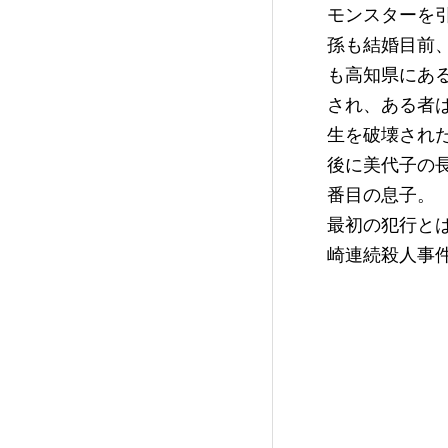
モンスターを引
孫も結婚目前
も高知県にあ
され、ある者
生を破壊され
後に美代子の
番目の息子。
最初の犯行と
崎連続殺人事