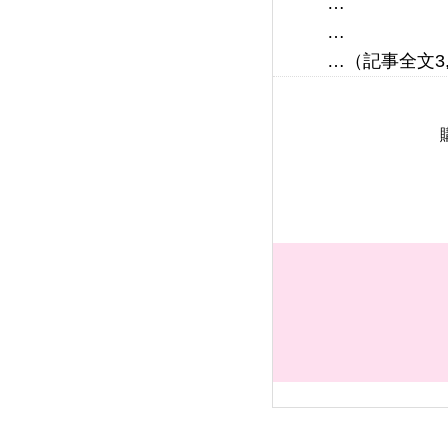
…

…
