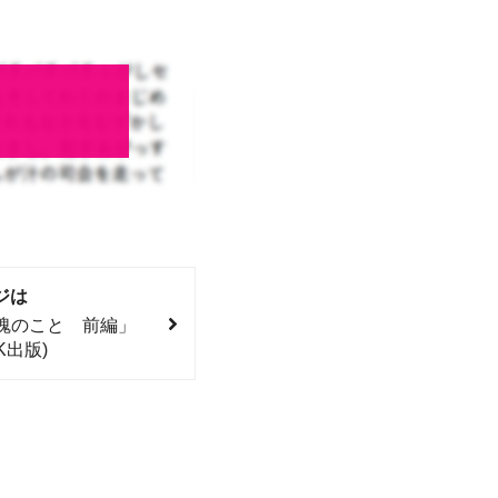
ジは
魂のこと 前編」
K出版)