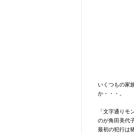
いくつもの家
か・・・。
「文字通りモ
のが角田美代
最初の犯行は