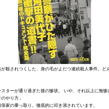
族が殺されつくした、身の毛がよだつ連続殺人事件。ど
ンスターが通り過ぎた後の惨状。 いや、それ以上に無惨
子のやり方」
猪俣家の乗っ取り。徹底的に叩き潰されています。