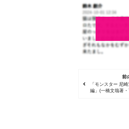
前
「モンスター 尼
編」(一橋文哉著・