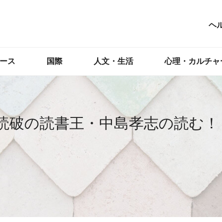
ヘ
ース
国際
人文・生活
心理・カルチャ
冊読破の読書王・中島孝志の読む！