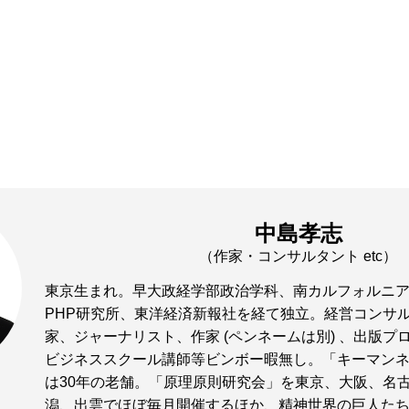
中島孝志
（作家・コンサルタント etc）
東京生まれ。早大政経学部政治学科、南カルフォルニ
PHP研究所、東洋経済新報社を経て独立。経営コンサ
家、ジャーナリスト、作家 (ペンネームは別) 、出版プ
ビジネススクール講師等ビンボー暇無し。「キーマン
は30年の老舗。「原理原則研究会」を東京、大阪、名
潟、出雲でほぼ毎月開催するほか、精神世界の巨人た