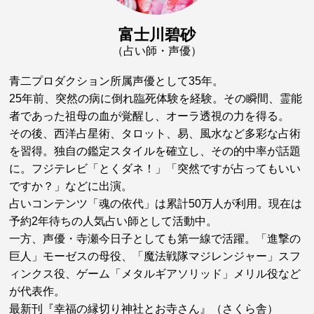
富士川碧砂
（占い師・声優）
青二プロダクション所属声優として35年。
25年前、突然の病に倒れ臨死体験を経験。その瞬間、霊能
者であった祖母の血が覚醒し、オーラ透視の力を得る。
その後、西洋占星術、タロット、易、風水など多彩な占術
を習得。独自の鑑定スタイルを確立し、その的中率が話題
に。フジテレビ「とくダネ！」「突然ですが占ってもいい
ですか？」などに出演。
占いコンテンツ「魂の依代」は累計50万人が利用。現在は
予約2年待ちの人気占い師として活動中。
一方、声優・寺瀬今日子としても第一線で活躍。「進撃の
巨人」モーゼスの母役、「魔法戦隊マジレンジャー」スフ
ィンクス役、ゲーム「メタルギアソリッド」メリル役など
が代表作。
最新刊『幸福の縁切り神社とお寺さん』（さくら舎）