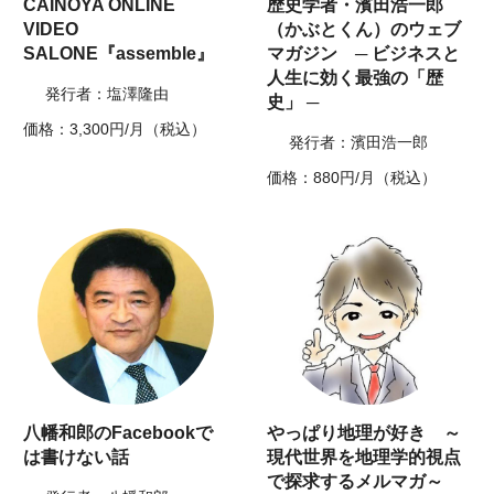
CAINOYA ONLINE
歴史学者・濱田浩一郎
VIDEO
（かぶとくん）のウェブ
SALONE『assemble』
マガジン ─ ビジネスと
人生に効く最強の「歴
発行者：塩澤隆由
史」 ─
価格：3,300円/月（税込）
発行者：濱田浩一郎
価格：880円/月（税込）
八幡和郎のFacebookで
やっぱり地理が好き ～
は書けない話
現代世界を地理学的視点
で探求するメルマガ～