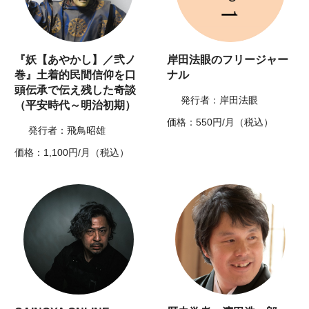
『妖【あやかし】／弐ノ
岸田法眼のフリージャー
巻』土着的民間信仰を口
ナル
頭伝承で伝え残した奇談
発行者：岸田法眼
（平安時代～明治初期）
価格：550円/月（税込）
発行者：飛鳥昭雄
価格：1,100円/月（税込）