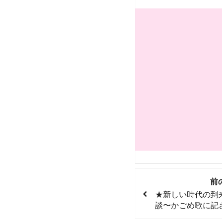
前
★新しい時代の到
談〜かごめ歌に記