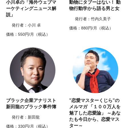
小川卓の「海外ウェブマ
動物にタブーはない！ 動
ーケティングニュース解
物行動学から語る男と女
説」
発行者：竹内久美子
発行者：小川 卓
価格：880円/月（税込）
価格：550円/月（税込）
ブラック企業アナリスト
”恋愛マスターくじら”の
新田龍のブラック事件簿
メルマガ 「１００万人を
魅了した恋愛論」 ～あな
発行者：新田龍
たも今日から、恋愛マス
ター～
価格：330円/月（税込）