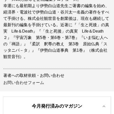
幸運にも最初期より伊勢白山道先生ご著書の編集を始め、
経済界・電波社で伊勢白山道・谷川太一名義の著作をすべ
て手掛ける。株式会社観世音を創業後は、現在も継続して
最新刊の編集を手掛けている。近著に『「生と死後」の真
実 Life＆Death』『「生と死後」の真実 Life＆Death
２』『宇宙万象 第5巻・第6巻・第7巻』『いま悩む人へ
の「禅語」』『柔訳 釈尊の教え 第3巻 原始仏典「ス
ッタニパ－タ」』『伊勢白山道事典 第1巻』（株式会社
観世音刊）。
著者への取材依頼・お問い合わせ
お問い合わせフォーム
今月発行済みのマガジン