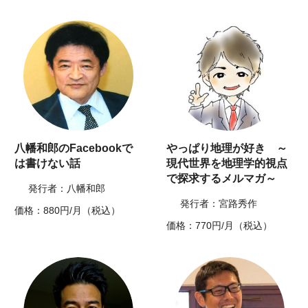
八幡和郎のFacebookで
やっぱり地理が好き ～
は書けない話
現代世界を地理学的視点
で探求するメルマガ～
発行者：八幡和郎
発行者：宮路秀作
価格：880円/月（税込）
価格：770円/月（税込）