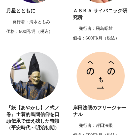
月星とともに
ＡＳＫＡ サイバニック研
究所
発行者：清水ともみ
発行者：飛鳥昭雄
価格：500円/月（税込）
価格：660円/月（税込）
『妖【あやかし】／弐ノ
岸田法眼のフリージャー
巻』土着的民間信仰を口
ナル
頭伝承で伝え残した奇談
発行者：岸田法眼
（平安時代～明治初期）