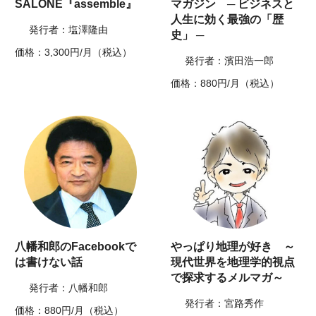
SALONE『assemble』
マガジン ─ ビジネスと
人生に効く最強の「歴
発行者：塩澤隆由
史」 ─
価格：3,300円/月（税込）
発行者：濱田浩一郎
価格：880円/月（税込）
八幡和郎のFacebookで
やっぱり地理が好き ～
は書けない話
現代世界を地理学的視点
で探求するメルマガ～
発行者：八幡和郎
発行者：宮路秀作
価格：880円/月（税込）