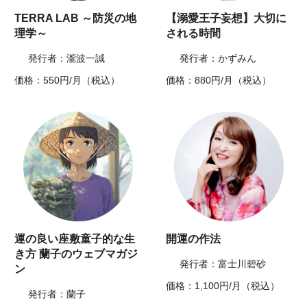
TERRA LAB ～防災の地
【溺愛王子妄想】大切に
理学～
される時間
発行者：瀧波一誠
発行者：かずみん
価格：550円/月（税込）
価格：880円/月（税込）
運の良い座敷童子的な生
開運の作法
き方 蘭子のウェブマガジ
発行者：富士川碧砂
ン
価格：1,100円/月（税込）
発行者：蘭子