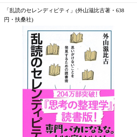
「乱読のセレンディピティ」(外山滋比古著・638
円・扶桑社)