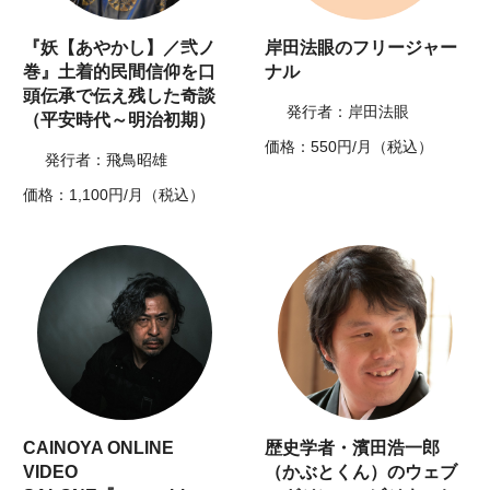
『妖【あやかし】／弐ノ
岸田法眼のフリージャー
巻』土着的民間信仰を口
ナル
頭伝承で伝え残した奇談
発行者：岸田法眼
（平安時代～明治初期）
価格：550円/月（税込）
発行者：飛鳥昭雄
価格：1,100円/月（税込）
CAINOYA ONLINE
歴史学者・濱田浩一郎
VIDEO
（かぶとくん）のウェブ