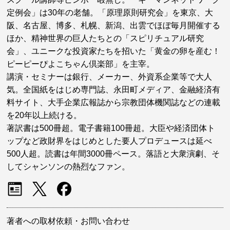
定例会」は30年の老舗。「原理原則研究会」を東京、大
阪、名古屋、博多、札幌、新潟、出雲でほぼ毎月開催する
ほか、精神世界の巨人たちとの「スピリチュアル研究
会」、ユニークな投資家たちを招いた「黄金の卵を産む！
ピーピーぴよこちゃん倶楽部」を主宰。
講演・セミナーは銀行、メーカー、外資系企業等で大人
気。全国紙をはじめ専門誌、永田町メディア、金融経済有
料サイト、大手企業広報誌から宗教団体機関誌などの連載
を20年以上続ける。
著訳書は500冊超。電子書籍100冊超。大臣や経済団体ト
ップなど政財界をはじめとした要人プロデュースは延べ
500人超。読書は年間3000冊ペース。落語と大衆演劇、そ
してシャンソンの熱烈なファン。
著者への取材依頼・お問い合わせ