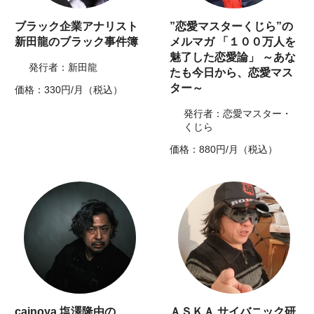
ブラック企業アナリスト
”恋愛マスターくじら”の
新田龍のブラック事件簿
メルマガ 「１００万人を
魅了した恋愛論」 ～あな
発行者：新田龍
たも今日から、恋愛マス
ター～
価格：330円/月（税込）
発行者：恋愛マスター・
くじら
価格：880円/月（税込）
cainoya 塩澤隆由の
ＡＳＫＡ サイバニック研