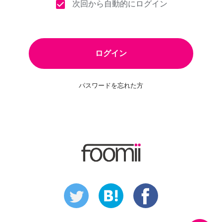
check_box
次回から自動的にログイン
パスワードを忘れた方