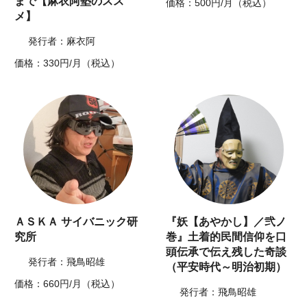
まで【麻衣阿塾のスス
価格：500円/月（税込）
メ】
発行者：麻衣阿
価格：330円/月（税込）
ＡＳＫＡ サイバニック研
『妖【あやかし】／弐ノ
究所
巻』土着的民間信仰を口
頭伝承で伝え残した奇談
発行者：飛鳥昭雄
（平安時代～明治初期）
価格：660円/月（税込）
発行者：飛鳥昭雄