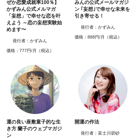
ぜか恋愛成就率100％】
みんの公式メールマガジ
かずみん公式メルマガ
ン ｢妄想｣で幸せな未来を
「妄想」で幸せな恋を叶
引き寄せる！
えよう ～恋の妄想実験始
発行者：かずみん
めます〜
価格：888円/月（税込）
発行者：かずみん
価格：777円/月（税込）
運の良い座敷童子的な生
開運の作法
き方 蘭子のウェブマガジ
発行者：富士川碧砂
ン