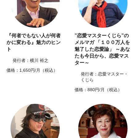
『何者でもない人が何者
”恋愛マスターくじら”の
かに変わる』魅力のヒン
メルマガ 「１００万人を
ト
魅了した恋愛論」 ～あな
たも今日から、恋愛マス
発行者：横川 裕之
ター～
価格：1,650円/月（税込）
発行者：恋愛マスター・
くじら
価格：880円/月（税込）